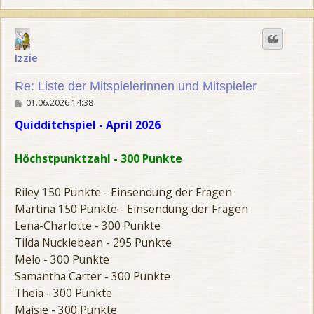
a
c
h
o
b
Izzie
e
n
Re: Liste der Mitspielerinnen und Mitspieler
B
01.06.2026 14:38
e
i
Quidditchspiel - April 2026
t
r
a
Höchstpunktzahl - 300 Punkte
g
Riley 150 Punkte - Einsendung der Fragen
Martina 150 Punkte - Einsendung der Fragen
Lena-Charlotte - 300 Punkte
Tilda Nucklebean - 295 Punkte
Melo - 300 Punkte
Samantha Carter - 300 Punkte
Theia - 300 Punkte
Maisie - 300 Punkte