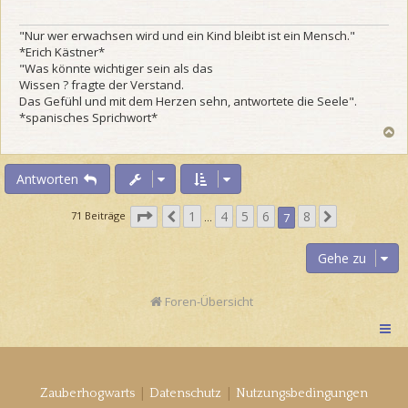
"Nur wer erwachsen wird und ein Kind bleibt ist ein Mensch."
*Erich Kästner*
"Was könnte wichtiger sein als das
Wissen ? fragte der Verstand.
Das Gefühl und mit dem Herzen sehn, antwortete die Seele".
*spanisches Sprichwort*
N
a
c
h
Antworten
o
b
S
1
4
5
6
8
V
N
71 Beiträge
7
…
e
e
o
ä
n
i
r
c
Gehe zu
t
h
h
e
e
s
Foren-Übersicht
7
r
t
v
i
e
o
g
n
e
8
|
|
Zauberhogwarts
Datenschutz
Nutzungsbedingungen