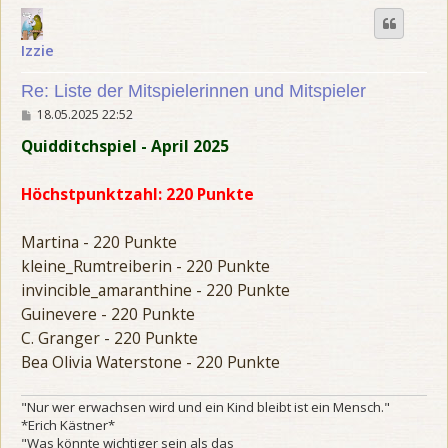
h
o
b
Izzie
e
n
Re: Liste der Mitspielerinnen und Mitspieler
B
18.05.2025 22:52
e
i
Quidditchspiel - April 2025
t
r
a
Höchstpunktzahl: 220 Punkte
g
Martina - 220 Punkte
kleine_Rumtreiberin - 220 Punkte
invincible_amaranthine - 220 Punkte
Guinevere - 220 Punkte
C. Granger - 220 Punkte
Bea Olivia Waterstone - 220 Punkte
"Nur wer erwachsen wird und ein Kind bleibt ist ein Mensch."
*Erich Kästner*
"Was könnte wichtiger sein als das