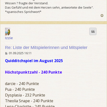
Wissen ? fragte der Verstand.
Das Gefühl und mit dem Herzen sehn, antwortete die Seele".
*spanisches Sprichwort*
N
a
c
h
o
b
Izzie
e
n
Re: Liste der Mitspielerinnen und Mitspieler
B
01.09.2025 16:11
e
i
Quidditchspiel im August 2025
t
r
a
Höchstpunktzahl - 240 Punkte
g
darcie - 240 Punkte
Pua - 240 Punkte
Dysplasia - 232 Punkte
Theolia Snape - 240 Punkte
Lena-Charlotte - 240 Punkte