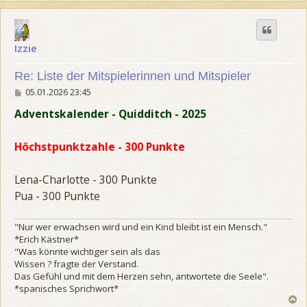
c
h
o
b
Izzie
e
n
Re: Liste der Mitspielerinnen und Mitspieler
B
05.01.2026 23:45
e
i
Adventskalender - Quidditch - 2025
t
r
a
Höchstpunktzahle - 300 Punkte
g
Lena-Charlotte - 300 Punkte
Pua - 300 Punkte
"Nur wer erwachsen wird und ein Kind bleibt ist ein Mensch."
*Erich Kästner*
"Was könnte wichtiger sein als das
Wissen ? fragte der Verstand.
Das Gefühl und mit dem Herzen sehn, antwortete die Seele".
*spanisches Sprichwort*
N