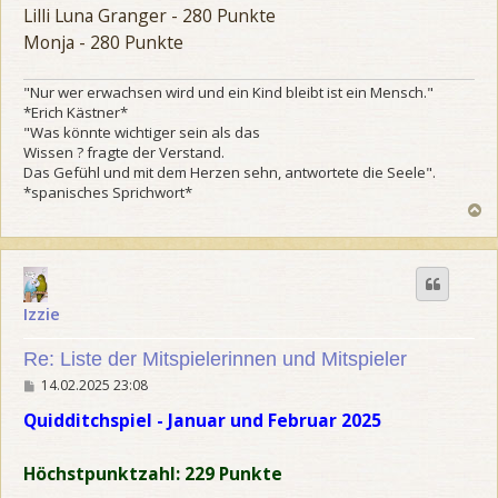
Lilli Luna Granger - 280 Punkte
Monja - 280 Punkte
"Nur wer erwachsen wird und ein Kind bleibt ist ein Mensch."
*Erich Kästner*
"Was könnte wichtiger sein als das
Wissen ? fragte der Verstand.
Das Gefühl und mit dem Herzen sehn, antwortete die Seele".
*spanisches Sprichwort*
N
a
c
h
o
b
Izzie
e
n
Re: Liste der Mitspielerinnen und Mitspieler
B
14.02.2025 23:08
e
i
Quidditchspiel - Januar und Februar 2025
t
r
a
Höchstpunktzahl: 229 Punkte
g