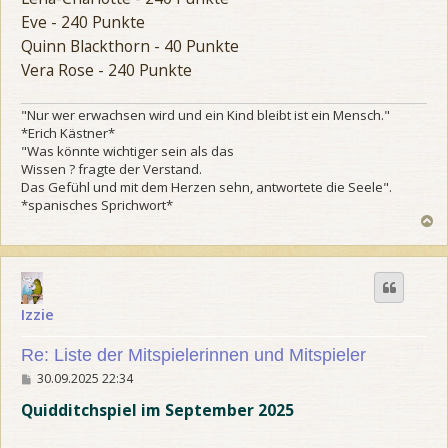
Eve - 240 Punkte
Quinn Blackthorn - 40 Punkte
Vera Rose - 240 Punkte
"Nur wer erwachsen wird und ein Kind bleibt ist ein Mensch."
*Erich Kästner*
"Was könnte wichtiger sein als das
Wissen ? fragte der Verstand.
Das Gefühl und mit dem Herzen sehn, antwortete die Seele".
*spanisches Sprichwort*
N
a
c
h
o
b
Izzie
e
n
Re: Liste der Mitspielerinnen und Mitspieler
B
30.09.2025 22:34
e
i
Quidditchspiel im September 2025
t
r
a