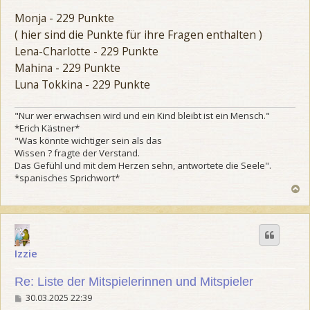
Monja - 229 Punkte
( hier sind die Punkte für ihre Fragen enthalten )
Lena-Charlotte - 229 Punkte
Mahina - 229 Punkte
Luna Tokkina - 229 Punkte
"Nur wer erwachsen wird und ein Kind bleibt ist ein Mensch."
*Erich Kästner*
"Was könnte wichtiger sein als das
Wissen ? fragte der Verstand.
Das Gefühl und mit dem Herzen sehn, antwortete die Seele".
*spanisches Sprichwort*
N
a
c
h
o
b
Izzie
e
n
Re: Liste der Mitspielerinnen und Mitspieler
B
30.03.2025 22:39
e