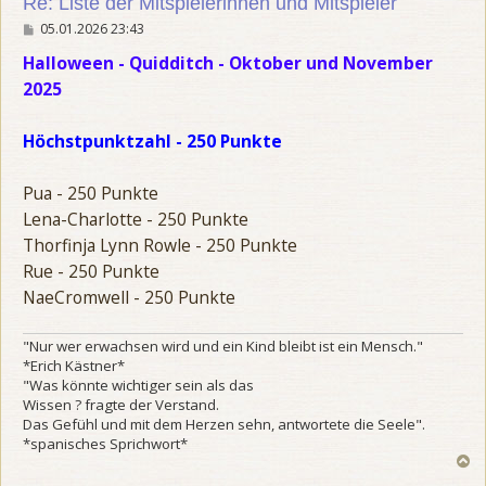
Re: Liste der Mitspielerinnen und Mitspieler
B
05.01.2026 23:43
e
i
Halloween - Quidditch - Oktober und November
t
2025
r
a
g
Höchstpunktzahl - 250 Punkte
Pua - 250 Punkte
Lena-Charlotte - 250 Punkte
Thorfinja Lynn Rowle - 250 Punkte
Rue - 250 Punkte
NaeCromwell - 250 Punkte
"Nur wer erwachsen wird und ein Kind bleibt ist ein Mensch."
*Erich Kästner*
"Was könnte wichtiger sein als das
Wissen ? fragte der Verstand.
Das Gefühl und mit dem Herzen sehn, antwortete die Seele".
*spanisches Sprichwort*
N
a