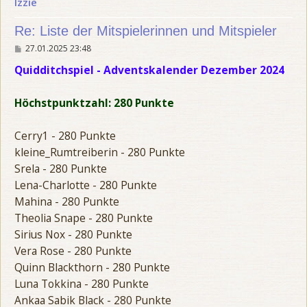
Izzie
7
r
t
v
i
e
Re: Liste der Mitspielerinnen und Mitspieler
o
g
B
27.01.2025 23:48
n
e
e
8
i
Quidditchspiel - Adventskalender Dezember 2024
t
r
a
Höchstpunktzahl: 280 Punkte
g
Cerry1 - 280 Punkte
kleine_Rumtreiberin - 280 Punkte
Srela - 280 Punkte
Lena-Charlotte - 280 Punkte
Mahina - 280 Punkte
Theolia Snape - 280 Punkte
Sirius Nox - 280 Punkte
Vera Rose - 280 Punkte
Quinn Blackthorn - 280 Punkte
Luna Tokkina - 280 Punkte
Ankaa Sabik Black - 280 Punkte