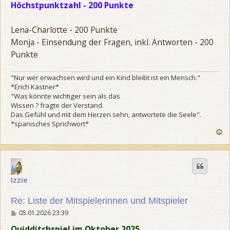
Höchstpunktzahl - 200 Punkte
g
Lena-Charlotte - 200 Punkte
Monja - Einsendung der Fragen, inkl. Antworten - 200
Punkte
"Nur wer erwachsen wird und ein Kind bleibt ist ein Mensch."
*Erich Kästner*
"Was könnte wichtiger sein als das
Wissen ? fragte der Verstand.
Das Gefühl und mit dem Herzen sehn, antwortete die Seele".
*spanisches Sprichwort*
N
a
c
h
o
b
Izzie
e
n
Re: Liste der Mitspielerinnen und Mitspieler
B
05.01.2026 23:39
e
i
Quidditchspiel im Oktober 2025