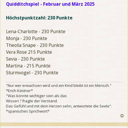
i
Quidditchspiel - Februar und März 2025
t
r
a
Höchstpunktzahl: 230 Punkte
g
Lena-Charlotte - 230 Punkte
Monja - 230 Punkte
Theolia Snape - 230 Punkte
Vera Rose 215 Punkte
Sevia - 230 Punkte
Martina - 215 Punkte
Sturmvogel - 230 Punkte
"Nur wer erwachsen wird und ein Kind bleibt ist ein Mensch."
*Erich Kästner*
"Was könnte wichtiger sein als das
Wissen ? fragte der Verstand.
Das Gefühl und mit dem Herzen sehn, antwortete die Seele".
*spanisches Sprichwort*
N
a
c