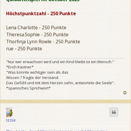
t
r
a
Höchstpunktzahl - 250 Punkte
g
Lena Charlotte - 250 Punkte
Theresa.Sophie - 250 Punkte
Thorfinja Lynn Rowle - 250 Punkte
rue - 250 Punkte
"Nur wer erwachsen wird und ein Kind bleibt ist ein Mensch."
*Erich Kästner*
"Was könnte wichtiger sein als das
Wissen ? fragte der Verstand.
Das Gefühl und mit dem Herzen sehn, antwortete die Seele".
*spanisches Sprichwort*
N
a
c
h
o
b
Izzie
e
n