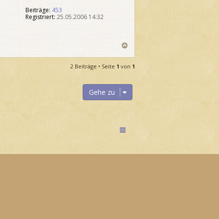
u
Beiträge:
453
l
Registriert:
25.05.2006 14:32
N
a
c
2 Beiträge • Seite
1
von
1
h
o
b
Gehe zu
e
n