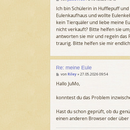
e
i
Ich bin Schülerin in Hufflepuff und
t
Eulenkaufhaus und wollte Eulenkek
r
a
kein Tierquäler und liebe meine Eu
g
nicht verkauft? Bitte helfen sie u
antworten sie mir und regeln das 
traurig. Bitte helfen sie mir endl
Re: meine Eule
B
von
Riley
»
27.05.2026 09:54
e
i
Hallo JuMo,
t
r
a
konntest du das Problem inzwische
g
Hast du schon geprüft, ob du genü
einen anderen Browser oder über