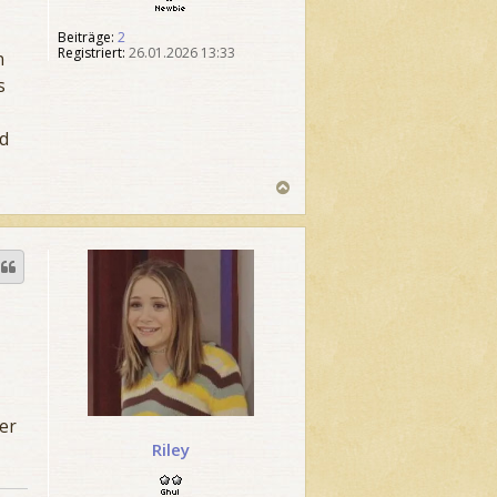
e
w
Beiträge:
2
b
Registriert:
26.01.2026 13:33
i
n
e
s
nd
N
a
c
h
o
b
e
n
er
Riley
G
h