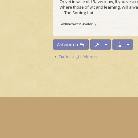
Or yet in wise old Ravenclaw, If you've a 
Where those of wit and learning, Will alway
— The Sorting Hat
Bildnachweis Avatar:
x
Antworten
Zurück zu „Hilfeforum“