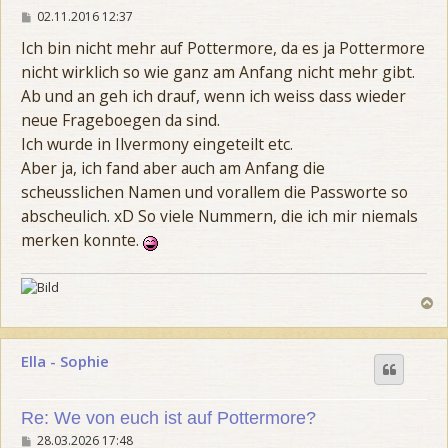
i
B
02.11.2016 12:37
o
g
e
n
e
i
Ich bin nicht mehr auf Pottermore, da es ja Pottermore
7
t
nicht wirklich so wie ganz am Anfang nicht mehr gibt.
r
a
Ab und an geh ich drauf, wenn ich weiss dass wieder
g
neue Frageboegen da sind.
Ich wurde in Ilvermony eingeteilt etc.
Aber ja, ich fand aber auch am Anfang die
scheusslichen Namen und vorallem die Passworte so
abscheulich. xD So viele Nummern, die ich mir niemals
merken konnte.
N
a
c
h
Ella - Sophie
o
b
e
n
Re: We von euch ist auf Pottermore?
B
28.03.2026 17:48