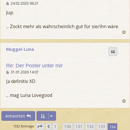
B
24.02.2025 06:21
4
g
e
v
e
i
Jup.
o
t
r
n
a
1
... Zockt mehr als wahrscheinlich gut für sie/ihn wäre.
g
3
N
4
a
c
h
Muggel-Luna
o
b
e
n
Re: Der Poster unter mir
B
31.01.2026 14:07
e
i
Ja definitiv XD
t
r
a
... mag Luna Lovegood
g
N
a
c
h
Antworten
o
b
S
1
130
131
132
133
V
1332 Beiträge
134
…
e