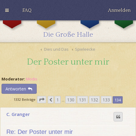
FAQ
Anmelden
G
H
R
r
u
a
y
ff
v
Die Große Halle
ff
l
e
i
e
n
n
p
c
Dies und Das
Spieleecke
d
u
l
o
f
a
Der Poster unter mir
r
f
w
Moderator:
Modis
Antworten
S
1
130
131
132
133
V
1332 Beiträge
134
…
e
o
i
r
C. Granger
t
h
e
e
1
r
Re: Der Poster unter mir
3
i