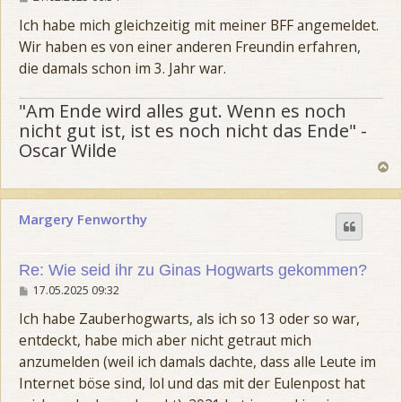
e
i
Ich habe mich gleichzeitig mit meiner BFF angemeldet.
t
Wir haben es von einer anderen Freundin erfahren,
r
a
die damals schon im 3. Jahr war.
g
"Am Ende wird alles gut. Wenn es noch
nicht gut ist, ist es noch nicht das Ende" -
Oscar Wilde
N
a
c
h
Margery Fenworthy
o
b
e
n
Re: Wie seid ihr zu Ginas Hogwarts gekommen?
B
17.05.2025 09:32
e
i
Ich habe Zauberhogwarts, als ich so 13 oder so war,
t
entdeckt, habe mich aber nicht getraut mich
r
a
anzumelden (weil ich damals dachte, dass alle Leute im
g
Internet böse sind, lol und das mit der Eulenpost hat