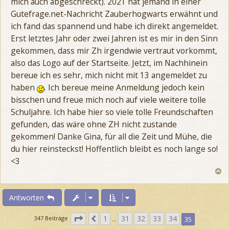
mich auch abgeschreckt). 2021 hat jemand in einer
Gutefrage.net-Nachricht Zauberhogwarts erwähnt und
ich fand das spannend und habe ich direkt angemeldet.
Erst letztes Jahr oder zwei Jahren ist es mir in den Sinn
gekommen, dass mir Zh irgendwie vertraut vorkommt,
also das Logo auf der Startseite. Jetzt, im Nachhinein
bereue ich es sehr, mich nicht mit 13 angemeldet zu
haben
. Ich bereue meine Anmeldung jedoch kein
bisschen und freue mich noch auf viele weitere tolle
Schuljahre. Ich habe hier so viele tolle Freundschaften
gefunden, das wäre ohne ZH nicht zustande
gekommen! Danke Gina, für all die Zeit und Mühe, die
du hier reinsteckst! Hoffentlich bleibt es noch lange so!
<3
N
a
c
h
Antworten
o
b
S
1
31
32
33
34
V
347 Beiträge
35
…
e
e
o
n