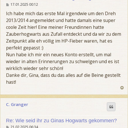
B
17.01.2025 00:12
e
i
Ich habe mich das erste Mal irgendwie um den Dreh
t
2013/2014 angemeldet und hatte damals eine super
r
a
coole Zeit hier! Eine meiner Freundinnen hatte
g
Zauberhogwarts aus Zufall entdeckt und da wir zu dem
Zeitpunkt alle eh völlig im HP-Fieber waren, hat es
perfekt gepasst :)
Nun habe ich mir ein neues Konto erstellt, um mal
wieder in alten Erinnerungen zu schwelgen und es ist
wirklich wieder sehr schön!
Danke dir, Gina, dass du das alles auf die Beine gestellt
hast!
N
a
c
h
C. Granger
o
b
e
n
Re: Wie seid ihr zu Ginas Hogwarts gekommen?
B
21.02.2025 06:34