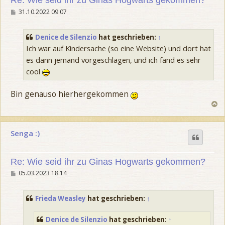
Re: Wie seid ihr zu Ginas Hogwarts gekommen?
B
31.10.2022 09:07
e
i
t
Denice de Silenzio
hat geschrieben:
↑
r
a
Ich war auf Kindersache (so eine Website) und dort hat
g
es dann jemand vorgeschlagen, und ich fand es sehr
cool
Bin genauso hierhergekommen
N
a
c
h
Senga :)
o
b
e
n
Re: Wie seid ihr zu Ginas Hogwarts gekommen?
B
05.03.2023 18:14
e
i
t
Frieda Weasley
hat geschrieben:
↑
r
a
g
Denice de Silenzio
hat geschrieben:
↑