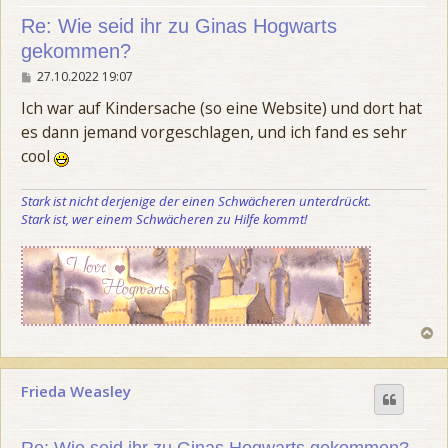
3
r
Re: Wie seid ihr zu Ginas Hogwarts
5
i
gekommen?
v
g
o
e
B
27.10.2022 19:07
e
n
i
Ich war auf Kindersache (so eine Website) und dort hat
3
t
5
es dann jemand vorgeschlagen, und ich fand es sehr
r
a
cool
g
Stark ist nicht derjenige der einen Schwächeren unterdrückt.
Stark ist, wer einem Schwächeren zu Hilfe kommt!
N
a
c
h
Frieda Weasley
o
b
e
n