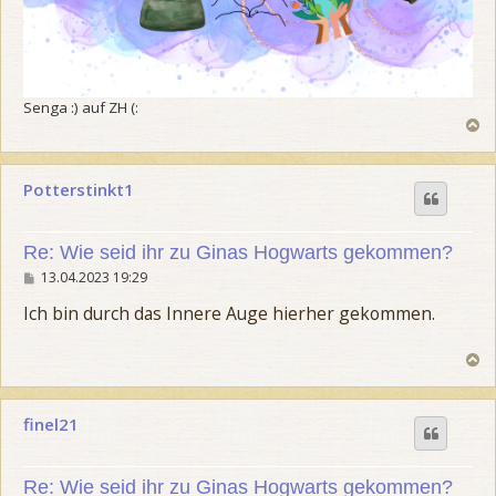
Senga :) auf ZH (:
N
a
c
h
Potterstinkt1
o
b
e
n
Re: Wie seid ihr zu Ginas Hogwarts gekommen?
B
13.04.2023 19:29
e
i
Ich bin durch das Innere Auge hierher gekommen.
t
r
a
N
g
a
c
h
finel21
o
b
e
n
Re: Wie seid ihr zu Ginas Hogwarts gekommen?