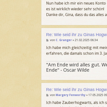
Nun habe ich mir ein neues Konto 
es ist wirklich wieder sehr schön!
Danke dir, Gina, dass du das alles a
Re: Wie seid ihr zu Ginas Ho
B
von
C. Granger
»
21.02.2025 06:34
e
i
Ich habe mich gleichzeitig mit me
t
erfahren, die damals schon im 3. Ja
r
a
g
"Am Ende wird alles gut. We
Ende" - Oscar Wilde
Re: Wie seid ihr zu Ginas Ho
B
von
Margery Fenworthy
»
17.05.2025 09
e
i
Ich habe Zauberhogwarts, als ich s
t