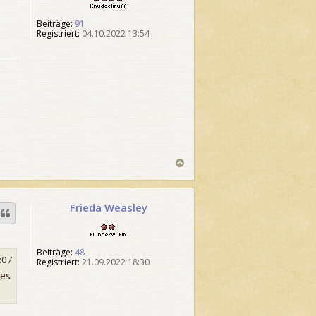
n
3
r
u
5
i
Beiträge:
91
d
v
Registriert:
04.10.2022 13:54
g
d
e
o
e
l
n
m
3
u
f
5
f
N
a
c
h
Frieda Weasley
o
b
F
e
l
n
u
Beiträge:
48
b
:07
Registriert:
21.09.2022 18:30
b
e
 es
r
w
u
r