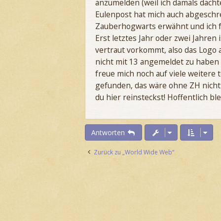
anzumelden (weil ich damals dachte,
r
a
Eulenpost hat mich auch abgeschre
g
Zauberhogwarts erwähnt und ich f
Erst letztes Jahr oder zwei Jahren
vertraut vorkommt, also das Logo a
nicht mit 13 angemeldet zu haben
freue mich noch auf viele weitere t
gefunden, das wäre ohne ZH nicht 
du hier reinsteckst! Hoffentlich bl
Antworten
Zurück zu „World Wide Web“