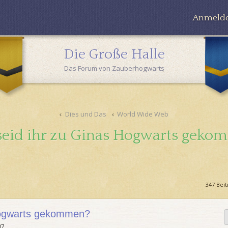
Anmeld
Die Große Halle
Das Forum von Zauberhogwarts
Dies und Das
World Wide Web
seid ihr zu Ginas Hogwarts geko
347 Bei
 Hogwarts gekommen?
07