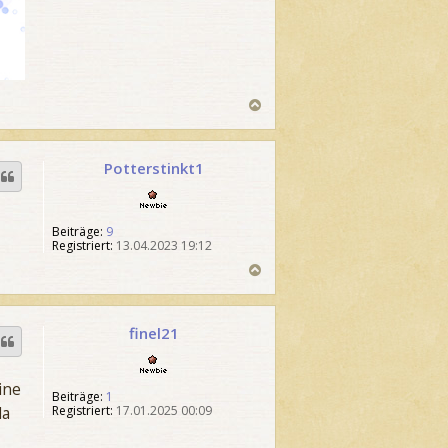
N
a
c
h
Potterstinkt1
o
b
N
e
e
n
w
Beiträge:
9
b
Registriert:
13.04.2023 19:12
i
e
N
a
c
h
finel21
o
b
N
e
e
n
w
ine
Beiträge:
1
b
da
Registriert:
17.01.2025 00:09
i
e