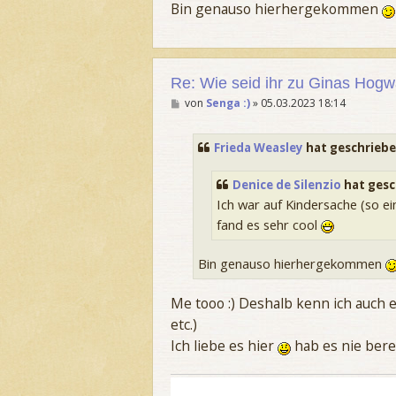
Bin genauso hierhergekommen
Re: Wie seid ihr zu Ginas Ho
B
von
Senga :)
»
05.03.2023 18:14
e
i
t
Frieda Weasley
hat geschrieb
r
a
g
Denice de Silenzio
hat gesc
Ich war auf Kindersache (so e
fand es sehr cool
Bin genauso hierhergekommen
Me tooo :) Deshalb kenn ich auch ei
etc.)
Ich liebe es hier
hab es nie bereut