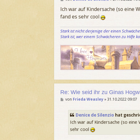
e
i
Ich war auf Kindersache (so eine 
t
fand es sehr cool
r
a
g
Stark ist nicht derjenige der einen Schwäch
Stark ist, wer einem Schwächeren zu Hilfe 
Re: Wie seid ihr zu Ginas Ho
B
von
Frieda Weasley
»
31.10.2022 09:07
e
i
t
Denice de Silenzio
hat geschr
r
a
Ich war auf Kindersache (so eine
g
sehr cool