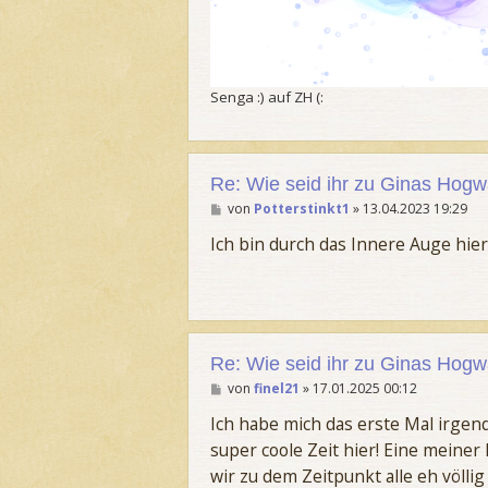
Senga :) auf ZH (:
Re: Wie seid ihr zu Ginas Ho
B
von
Potterstinkt1
»
13.04.2023 19:29
e
i
Ich bin durch das Innere Auge hi
t
r
a
g
Re: Wie seid ihr zu Ginas Ho
B
von
finel21
»
17.01.2025 00:12
e
i
Ich habe mich das erste Mal irge
t
super coole Zeit hier! Eine meine
r
a
wir zu dem Zeitpunkt alle eh völli
g