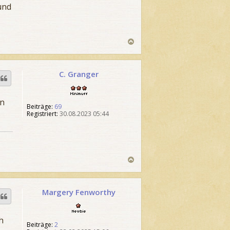
und
N
a
c
h
C. Granger
o
b
M
e
i
n
n
in
Beiträge:
69
i
Registriert:
30.08.2023 05:44
m
u
f
f
N
a
c
h
Margery Fenworthy
o
b
N
e
e
n
w
h
Beiträge:
2
b