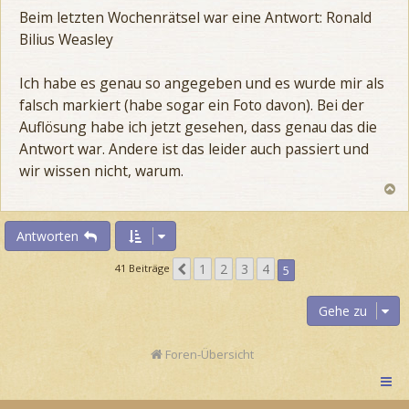
e
e
i
Beim letzten Wochenrätsel war eine Antwort: Ronald
t
Bilius Weasley
r
a
g
Ich habe es genau so angegeben und es wurde mir als
falsch markiert (habe sogar ein Foto davon). Bei der
Auflösung habe ich jetzt gesehen, dass genau das die
Antwort war. Andere ist das leider auch passiert und
wir wissen nicht, warum.
N
a
c
h
Antworten
o
b
1
2
3
4
V
41 Beiträge
5
e
o
n
r
Gehe zu
h
e
Foren-Übersicht
r
i
g
e