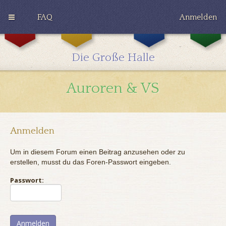
FAQ
Anmelden
G
H
R
r
u
a
y
ff
v
Die Große Halle
ff
l
e
i
e
n
n
p
c
Auroren & VS
d
u
l
o
f
a
r
f
w
Anmelden
Um in diesem Forum einen Beitrag anzusehen oder zu
erstellen, musst du das Foren-Passwort eingeben.
Passwort: