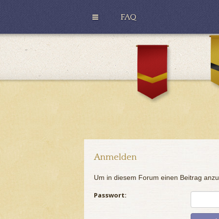
FAQ
H
u
G
ff
r
l
y
e
ff
p
i
u
n
f
d
f
o
r
Anmelden
Um in diesem Forum einen Beitrag anzu
Passwort: