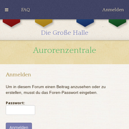
FAQ
Anmelden
G
H
R
r
u
a
y
ff
v
Die Große Halle
ff
l
e
i
e
n
n
p
c
Aurorenzentrale
d
u
l
o
f
a
r
f
w
Anmelden
Um in diesem Forum einen Beitrag anzusehen oder zu
erstellen, musst du das Foren-Passwort eingeben.
Passwort: