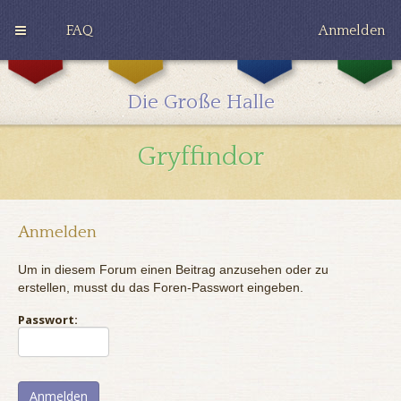
FAQ
Anmelden
G
H
R
r
u
a
y
ff
v
Die Große Halle
ff
l
e
i
e
n
n
p
c
Gryffindor
d
u
l
o
f
a
r
f
w
Anmelden
Um in diesem Forum einen Beitrag anzusehen oder zu
erstellen, musst du das Foren-Passwort eingeben.
Passwort: