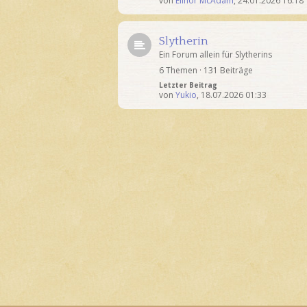
von
Elinor McAdam
,
24.01.2026 16:18
Slytherin
Ein Forum allein für Slytherins
6 Themen · 131 Beiträge
Letzter Beitrag
von
Yukio
,
18.07.2026 01:33