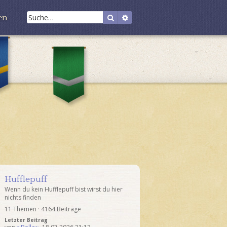
S
E
en
u
r
c
w
R
h
e
a
S
v
e
i
l
e
t
y
n
t
e
c
h
r
l
e
t
a
r
e
w
i
S
n
u
c
h
e
Hufflepuff
Wenn du kein Hufflepuff bist wirst du hier
nichts finden
11 Themen · 4164 Beiträge
Letzter Beitrag