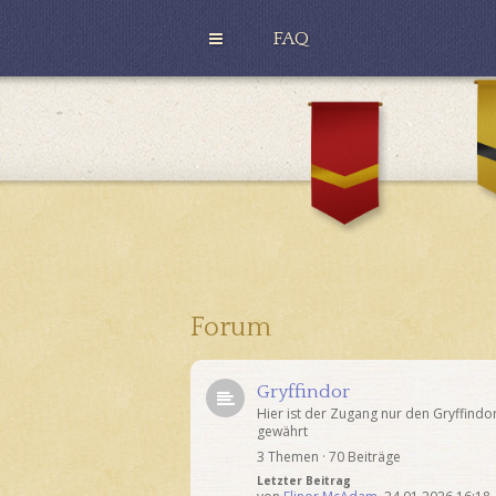
FAQ
H
u
G
ff
r
l
y
e
ff
p
i
u
n
f
d
f
o
r
Forum
Gryffindor
Hier ist der Zugang nur den Gryffindo
gewährt
3 Themen · 70 Beiträge
Letzter Beitrag