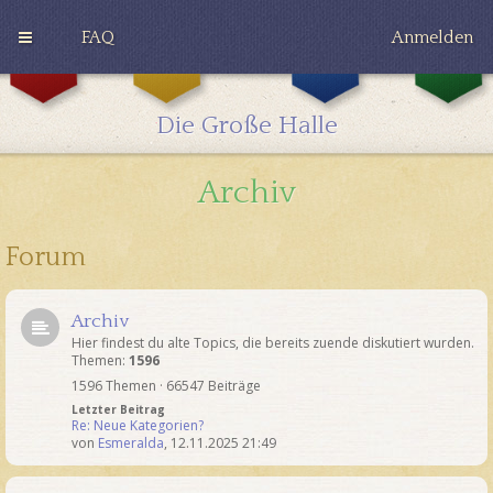
FAQ
Anmelden
G
H
R
r
u
a
y
ff
v
Die Große Halle
ff
l
e
i
e
n
n
p
c
Archiv
d
u
l
o
f
a
r
f
w
Forum
Archiv
Hier findest du alte Topics, die bereits zuende diskutiert wurden.
Themen:
1596
1596 Themen · 66547 Beiträge
Letzter Beitrag
Re: Neue Kategorien?
von
Esmeralda
,
12.11.2025 21:49