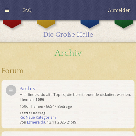
FAQ
Anmelden
G
H
R
r
u
a
y
ff
v
Die Große Halle
ff
l
e
i
e
n
n
p
c
Archiv
d
u
l
o
f
a
r
f
w
Forum
Archiv
Hier findest du alte Topics, die bereits zuende diskutiert wurden.
Themen:
1596
1596 Themen · 66547 Beiträge
Letzter Beitrag
Re: Neue Kategorien?
von
Esmeralda
,
12.11.2025 21:49