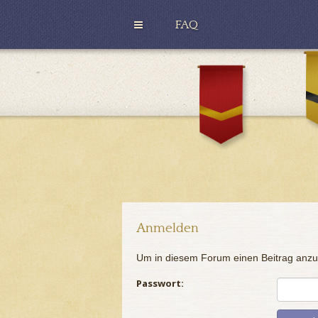
FAQ
H
u
G
ff
r
l
y
e
ff
p
i
u
n
f
d
f
o
r
Anmelden
Um in diesem Forum einen Beitrag anzu
Passwort: