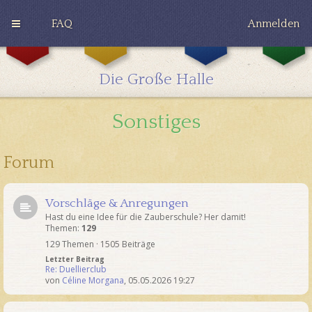
FAQ
Anmelden
G
H
R
r
u
a
y
ff
v
Die Große Halle
ff
l
e
i
e
n
n
p
c
Sonstiges
d
u
l
o
f
a
r
f
w
Forum
Vorschläge & Anregungen
Hast du eine Idee für die Zauberschule? Her damit!
Themen:
129
129 Themen · 1505 Beiträge
Letzter Beitrag
Re: Duellierclub
von
Céline Morgana
,
05.05.2026 19:27