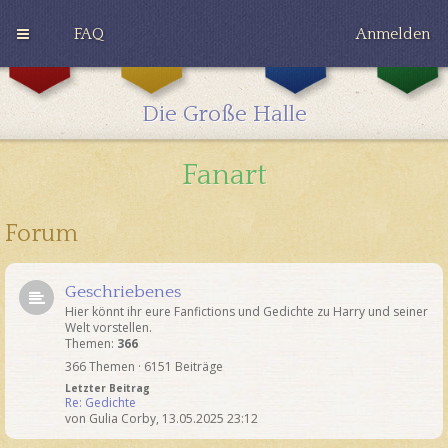
FAQ
Anmelden
G
H
R
r
u
a
y
ff
v
Die Große Halle
ff
l
e
i
e
n
n
p
c
Fanart
d
u
l
o
f
a
r
f
w
Forum
Geschriebenes
Hier könnt ihr eure Fanfictions und Gedichte zu Harry und seiner
Welt vorstellen.
Themen:
366
366 Themen · 6151 Beiträge
Letzter Beitrag
Re: Gedichte
von
Gulia Corby
,
13.05.2025 23:12