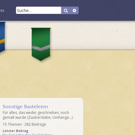
S
E
en
u
r
c
w
R
h
e
a
S
v
e
i
l
e
t
y
n
t
e
c
h
r
l
e
t
a
r
e
w
i
S
n
u
c
h
e
Sonstige Basteleien
Für alles, das weder geschrieben, noch
gemalt wurde (Zauberstäbe, Umhänge...)
15 Themen · 282 Beiträge
Letzter Beitrag