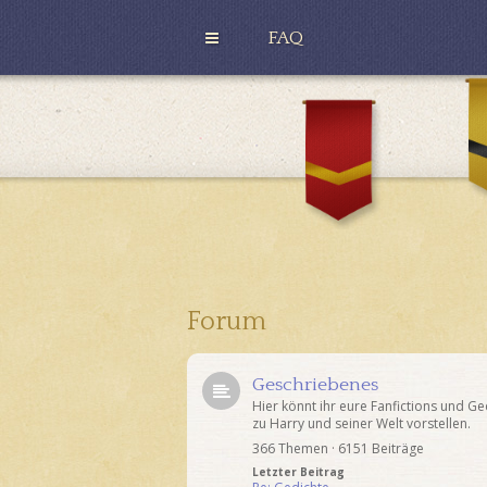
FAQ
H
u
G
ff
r
l
y
e
ff
p
i
u
n
f
d
f
o
r
Forum
Geschriebenes
Hier könnt ihr eure Fanfictions und Ge
zu Harry und seiner Welt vorstellen.
366 Themen · 6151 Beiträge
Letzter Beitrag