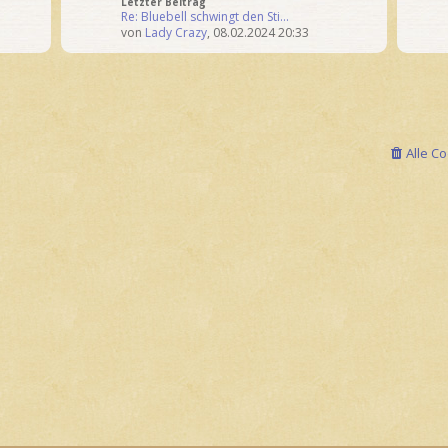
Letzter Beitrag
Re: Bluebell schwingt den Sti…
von
Lady Crazy
,
08.02.2024 20:33
Alle C