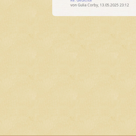
Re: Gedichte
von
Gulia Corby
,
13.05.2025 23:12