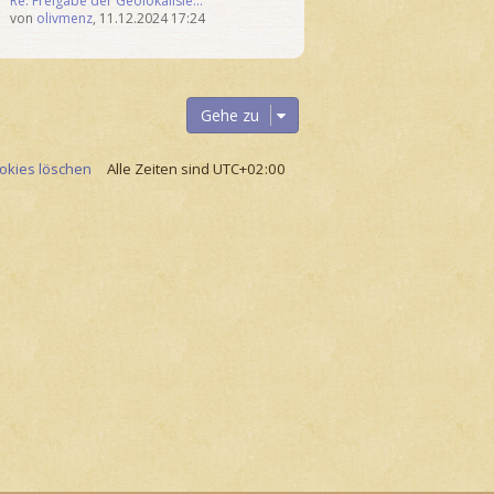
Re: Freigabe der Geolokalisie…
von
olivmenz
,
11.12.2024 17:24
Gehe zu
ookies löschen
Alle Zeiten sind
UTC+02:00