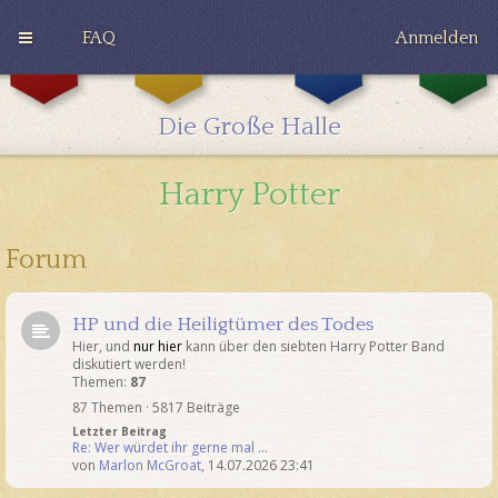
FAQ
Anmelden
G
H
R
r
u
a
y
ff
v
Die Große Halle
ff
l
e
i
e
n
n
p
c
Harry Potter
d
u
l
o
f
a
r
f
w
Forum
HP und die Heiligtümer des Todes
Hier, und
nur hier
kann über den siebten Harry Potter Band
diskutiert werden!
Themen:
87
87 Themen · 5817 Beiträge
Letzter Beitrag
Re: Wer würdet ihr gerne mal …
von
Marlon McGroat
,
14.07.2026 23:41