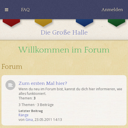
FAQ
Anmelden
G
H
R
r
u
a
y
ff
v
Die Große Halle
ff
l
e
i
e
n
n
p
c
Willkommen im Forum
d
u
l
o
f
a
r
f
w
Forum
Zum ersten Mal hier?
Wenn du neu im Forum bist, kannst du dich hier informieren, wie
alles funktioniert.
Themen:
3
3 Themen · 3 Beiträge
Letzter Beitrag
Ränge
von
Gina
,
23.05.2011 14:13