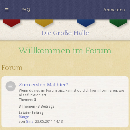
FAQ
Anmelden
G
H
R
r
u
a
y
ff
v
Die Große Halle
ff
l
e
i
e
n
n
p
c
Willkommen im Forum
d
u
l
o
f
a
r
f
w
Forum
Zum ersten Mal hier?
Wenn du neu im Forum bist, kannst du dich hier informieren, wie
alles funktioniert.
Themen:
3
3 Themen · 3 Beiträge
Letzter Beitrag
Ränge
von
Gina
,
23.05.2011 14:13