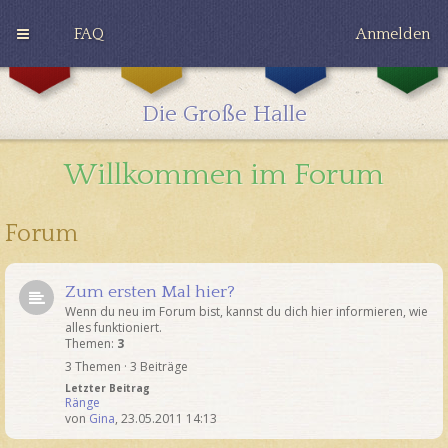
FAQ
Anmelden
G
H
R
r
u
a
y
ff
v
Die Große Halle
ff
l
e
i
e
n
n
p
c
Willkommen im Forum
d
u
l
o
f
a
r
f
w
Forum
Zum ersten Mal hier?
Wenn du neu im Forum bist, kannst du dich hier informieren, wie
alles funktioniert.
Themen:
3
3 Themen · 3 Beiträge
Letzter Beitrag
Ränge
von
Gina
,
23.05.2011 14:13