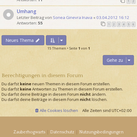
1
2
Umhang
Letzter Beitrag von
Sonea Ginevra Inava
«
03.04.2012 16:12
Antworten:
55
1
2
3
4
5
6
Neues Thema
15 Themen • Seite
1
von
1
Gehe zu
Berechtigungen in diesem Forum
Du darfst
keine
neuen Themen in diesem Forum erstellen.
Du darfst
keine
Antworten zu Themen in diesem Forum erstellen.
Du darfst deine Beiträge in diesem Forum
nicht
ändern.
Du darfst deine Beiträge in diesem Forum
nicht
löschen.
Alle Cookies löschen
Alle Zeiten sind
UTC+02:00
|
|
Zauberhogwarts
Datenschutz
Nutzungsbedingungen