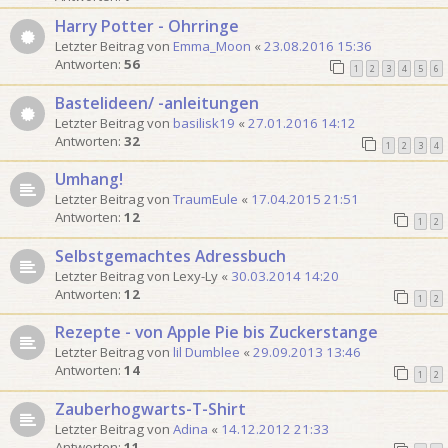
Harry Potter - Ohrringe
Letzter Beitrag von
Emma_Moon
«
23.08.2016 15:36
Antworten:
56
1
2
3
4
5
6
Bastelideen/ -anleitungen
Letzter Beitrag von
basilisk19
«
27.01.2016 14:12
Antworten:
32
1
2
3
4
Umhang!
Letzter Beitrag von
TraumEule
«
17.04.2015 21:51
Antworten:
12
1
2
Selbstgemachtes Adressbuch
Letzter Beitrag von
Lexy-Ly
«
30.03.2014 14:20
Antworten:
12
1
2
Rezepte - von Apple Pie bis Zuckerstange
Letzter Beitrag von
lil Dumblee
«
29.09.2013 13:46
Antworten:
14
1
2
Zauberhogwarts-T-Shirt
Letzter Beitrag von
Adina
«
14.12.2012 21:33
Antworten:
11