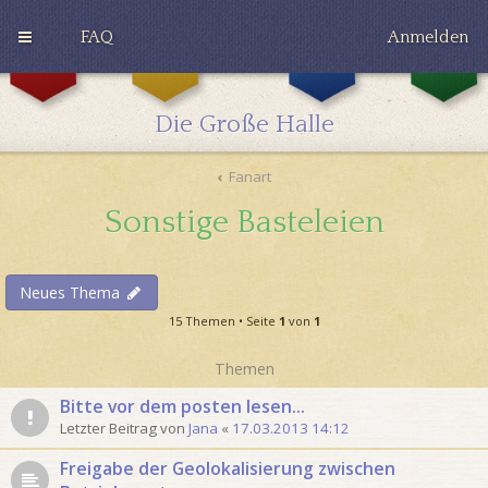
FAQ
Anmelden
G
H
R
r
u
a
y
ff
v
Die Große Halle
ff
l
e
i
e
n
n
p
c
Fanart
d
u
l
o
f
a
Sonstige Basteleien
r
f
w
Neues Thema
15 Themen • Seite
1
von
1
Themen
Bitte vor dem posten lesen...
Letzter Beitrag von
Jana
«
17.03.2013 14:12
Freigabe der Geolokalisierung zwischen