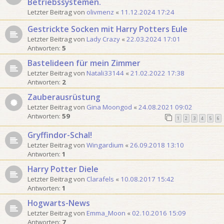
Betriebssystemen.
Letzter Beitrag von
olivmenz
«
11.12.2024 17:24
Gestrickte Socken mit Harry Potters Eule
Letzter Beitrag von
Lady Crazy
«
22.03.2024 17:01
Antworten:
5
Bastelideen für mein Zimmer
Letzter Beitrag von
Natali33144
«
21.02.2022 17:38
Antworten:
2
Zauberausrüstung
Letzter Beitrag von
Gina Moongod
«
24.08.2021 09:02
Antworten:
59
1
2
3
4
5
6
Gryffindor-Schal!
Letzter Beitrag von
Wingardium
«
26.09.2018 13:10
Antworten:
1
Harry Potter Diele
Letzter Beitrag von
Clarafels
«
10.08.2017 15:42
Antworten:
1
Hogwarts-News
Letzter Beitrag von
Emma_Moon
«
02.10.2016 15:09
Antworten:
7