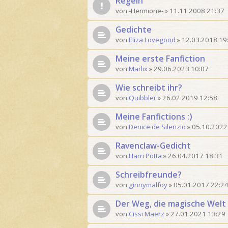
Regeln
von
-Hermione-
»
11.11.2008 21:37
Gedichte
von
Eliza Lovegood
»
12.03.2018 19
Meine erste Fanfiction
von
Marlix
»
29.06.2023 10:07
Wie schreibt ihr?
von
Quibbler
»
26.02.2019 12:58
Meine Fanfictions :)
von
Denice de Silenzio
»
05.10.2022
Ravenclaw-Gedicht
von
Harri Potta
»
26.04.2017 18:31
Schreibfreunde?
von
ginnymalfoy
»
05.01.2017 22:2
Der Weg, die magische Welt 
von
Cissi Maerz
»
27.01.2021 13:29