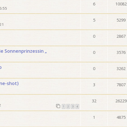
6
10082
6:55
5
5299
:21
0
2867
ie Sonnenprinzessin „
0
3576
b
0
3262
One-shot)
3
7807
32
26229
2
1
2
3
4
1
4875