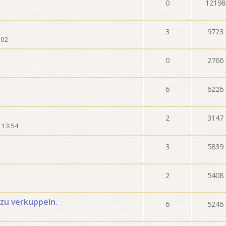
0
12198
3
9723
:02
0
2766
6
6226
2
3147
 13:54
3
5839
2
5408
4
zu verkuppeln.
6
5246