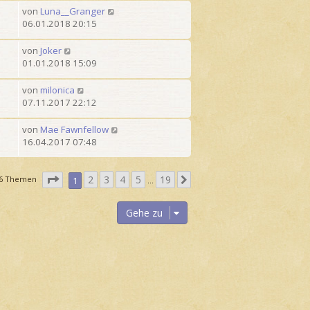
von
Luna__Granger
06.01.2018 20:15
von
Joker
01.01.2018 15:09
von
milonica
07.11.2017 22:12
von
Mae Fawnfellow
16.04.2017 07:48
S
2
3
4
5
19
N
6 Themen
1
…
e
ä
i
c
Gehe zu
t
h
e
s
1
t
v
e
o
n
1