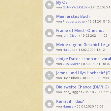
Jily OS
von
G1NNYW3ASL3Y
»
29.12.2020 1
Mein erstes Buch
von
Plaudertasche
»
12.01.2018 15
Frame of Mind - Oneshot
von
John Xisor
»
19.02.2021 11:02
Meine eigene Geschichte ,,d
von
Halbblut
»
11.02.2021 18:12
einige Dates schon mal vora
von
Cissi Maerz
»
07.02.2021 10:36
James' und Lilys Hochzeit! (
von
Lucie Black
»
30.11.2007 17:08
Die zweite Chance (DM/HG)
von
Jane_Higgins
»
15.10.2011 22:1
Kennt ihr das?
von
Haggie
»
06.01.2020 15:09