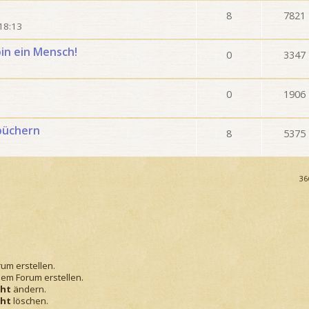
8
7821
18:13
bin ein Mensch!
0
3347
0
1906
sbüchern
8
5375
36
um erstellen.
em Forum erstellen.
cht
ändern.
cht
löschen.