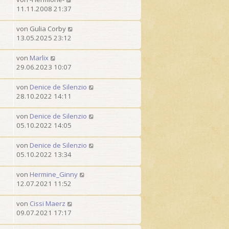
1
t
11.11.2008 21:37
v
e
o
von
Gulia Corby
n
13.05.2025 23:12
1
9
von
Marlix
29.06.2023 10:07
von
Denice de Silenzio
28.10.2022 14:11
von
Denice de Silenzio
05.10.2022 14:05
von
Denice de Silenzio
05.10.2022 13:34
von
Hermine_Ginny
12.07.2021 11:52
von
Cissi Maerz
09.07.2021 17:17