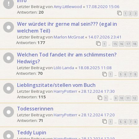
Info
t
Letzter Beitrag von
Amy.Littlewood
«
17.08.2020 15:06
e
Antworten:
20
1
2
3
Wer würdet ihr gerne mal sein??? (egal in
welchem Teil)
Letzter Beitrag von
Marlon McGroat
«
14.07.2026 23:41
Antworten:
177
1
15
16
17
18
…
Welchen Tod fandet ihr am schlimmsten?
Hedwigs?
Letzter Beitrag von
Lölö Landa
«
18.08.2025 11:08
Antworten:
70
1
5
6
7
8
…
Lieblingszitate/stellen vom Buch
Letzter Beitrag von
HarryPotterr
«
28.12.2024 17:30
Antworten:
115
1
9
10
11
12
…
Todesserinnen
Letzter Beitrag von
HarryPotterr
«
28.12.2024 17:20
Antworten:
71
1
5
6
7
8
…
Teddy Lupin
Letzter Beitrag von
HarryPotterr
«
28.12.2024 17:19