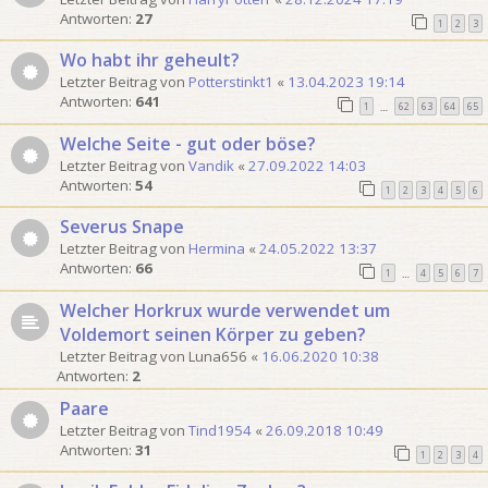
Antworten:
27
1
2
3
Wo habt ihr geheult?
Letzter Beitrag von
Potterstinkt1
«
13.04.2023 19:14
Antworten:
641
1
62
63
64
65
…
Welche Seite - gut oder böse?
Letzter Beitrag von
Vandik
«
27.09.2022 14:03
Antworten:
54
1
2
3
4
5
6
Severus Snape
Letzter Beitrag von
Hermina
«
24.05.2022 13:37
Antworten:
66
1
4
5
6
7
…
Welcher Horkrux wurde verwendet um
Voldemort seinen Körper zu geben?
Letzter Beitrag von
Luna656
«
16.06.2020 10:38
Antworten:
2
Paare
Letzter Beitrag von
Tind1954
«
26.09.2018 10:49
Antworten:
31
1
2
3
4