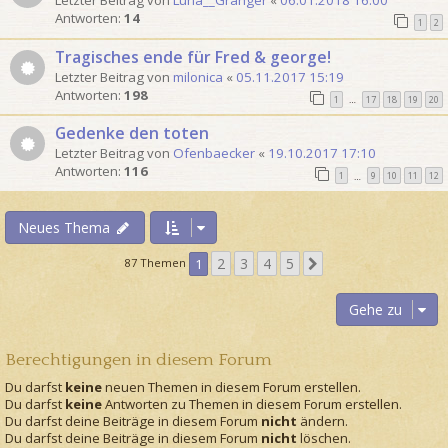
Letzter Beitrag von
Luna__Granger
«
06.01.2018 16:00
Antworten:
14
1
2
Tragisches ende für Fred & george!
Letzter Beitrag von
milonica
«
05.11.2017 15:19
Antworten:
198
1
17
18
19
20
…
Gedenke den toten
Letzter Beitrag von
Ofenbaecker
«
19.10.2017 17:10
Antworten:
116
1
9
10
11
12
…
Neues Thema
2
3
4
5
N
87 Themen
1
ä
c
Gehe zu
h
s
Berechtigungen in diesem Forum
t
e
Du darfst
keine
neuen Themen in diesem Forum erstellen.
Du darfst
keine
Antworten zu Themen in diesem Forum erstellen.
Du darfst deine Beiträge in diesem Forum
nicht
ändern.
Du darfst deine Beiträge in diesem Forum
nicht
löschen.