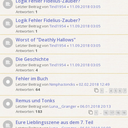
Logik Fehler Fidelius-Zauber?
Letzter Beitrag von
Tind1954
«
11.09.2018 03:05
Antworten:
1
Logik Fehler Fidelius-Zauber?
Letzter Beitrag von
Tind1954
«
11.09.2018 03:05
Antworten:
1
Worst of "Deathly Hallows"
Letzter Beitrag von
Tind1954
«
11.09.2018 03:05
Antworten:
1
Die Geschichte
Letzter Beitrag von
Tind1954
«
11.09.2018 03:05
Antworten:
4
Fehler im Buch
Letzter Beitrag von
Nimpha.toncks
«
02.02.2018 12:49
Antworten:
64
1
4
5
6
7
…
Remus und Tonks
Letzter Beitrag von
Luna__Granger
«
06.01.2018 20:13
Antworten:
183
1
16
17
18
19
…
Eure Lieblingsszene aus dem 7. Teil