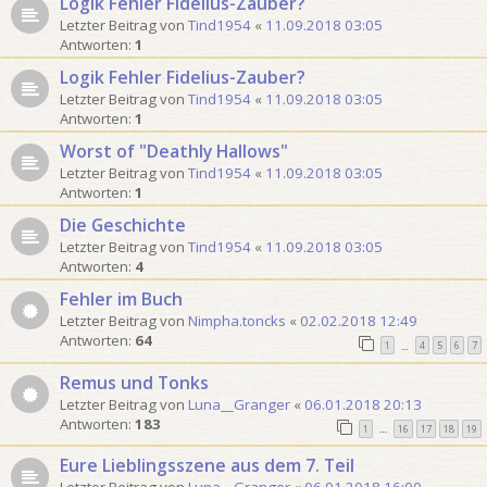
Logik Fehler Fidelius-Zauber?
Letzter Beitrag von
Tind1954
«
11.09.2018 03:05
Antworten:
1
Logik Fehler Fidelius-Zauber?
Letzter Beitrag von
Tind1954
«
11.09.2018 03:05
Antworten:
1
Worst of "Deathly Hallows"
Letzter Beitrag von
Tind1954
«
11.09.2018 03:05
Antworten:
1
Die Geschichte
Letzter Beitrag von
Tind1954
«
11.09.2018 03:05
Antworten:
4
Fehler im Buch
Letzter Beitrag von
Nimpha.toncks
«
02.02.2018 12:49
Antworten:
64
1
4
5
6
7
…
Remus und Tonks
Letzter Beitrag von
Luna__Granger
«
06.01.2018 20:13
Antworten:
183
1
16
17
18
19
…
Eure Lieblingsszene aus dem 7. Teil