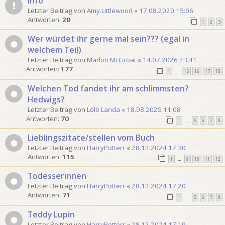
Info
t
Letzter Beitrag von
Amy.Littlewood
«
17.08.2020 15:06
e
Antworten:
20
1
2
3
Wer würdet ihr gerne mal sein??? (egal in
welchem Teil)
Letzter Beitrag von
Marlon McGroat
«
14.07.2026 23:41
Antworten:
177
1
15
16
17
18
…
Welchen Tod fandet ihr am schlimmsten?
Hedwigs?
Letzter Beitrag von
Lölö Landa
«
18.08.2025 11:08
Antworten:
70
1
5
6
7
8
…
Lieblingszitate/stellen vom Buch
Letzter Beitrag von
HarryPotterr
«
28.12.2024 17:30
Antworten:
115
1
9
10
11
12
…
Todesserinnen
Letzter Beitrag von
HarryPotterr
«
28.12.2024 17:20
Antworten:
71
1
5
6
7
8
…
Teddy Lupin
Letzter Beitrag von
HarryPotterr
«
28.12.2024 17:19