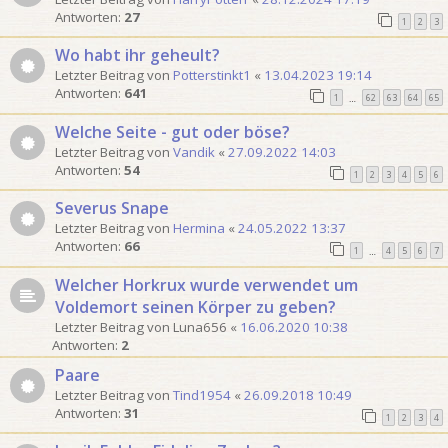
Antworten:
27
1
2
3
Wo habt ihr geheult?
Letzter Beitrag von
Potterstinkt1
«
13.04.2023 19:14
Antworten:
641
1
62
63
64
65
…
Welche Seite - gut oder böse?
Letzter Beitrag von
Vandik
«
27.09.2022 14:03
Antworten:
54
1
2
3
4
5
6
Severus Snape
Letzter Beitrag von
Hermina
«
24.05.2022 13:37
Antworten:
66
1
4
5
6
7
…
Welcher Horkrux wurde verwendet um
Voldemort seinen Körper zu geben?
Letzter Beitrag von
Luna656
«
16.06.2020 10:38
Antworten:
2
Paare
Letzter Beitrag von
Tind1954
«
26.09.2018 10:49
Antworten:
31
1
2
3
4