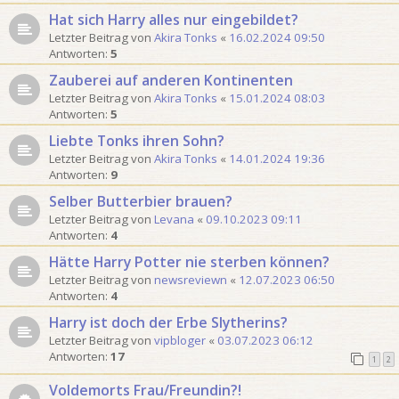
Hat sich Harry alles nur eingebildet?
Letzter Beitrag von
Akira Tonks
«
16.02.2024 09:50
Antworten:
5
Zauberei auf anderen Kontinenten
Letzter Beitrag von
Akira Tonks
«
15.01.2024 08:03
Antworten:
5
Liebte Tonks ihren Sohn?
Letzter Beitrag von
Akira Tonks
«
14.01.2024 19:36
Antworten:
9
Selber Butterbier brauen?
Letzter Beitrag von
Levana
«
09.10.2023 09:11
Antworten:
4
Hätte Harry Potter nie sterben können?
Letzter Beitrag von
newsreviewn
«
12.07.2023 06:50
Antworten:
4
Harry ist doch der Erbe Slytherins?
Letzter Beitrag von
vipbloger
«
03.07.2023 06:12
Antworten:
17
1
2
Voldemorts Frau/Freundin?!