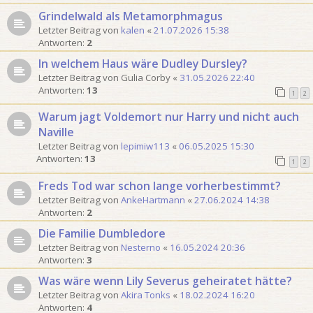
o
Grindelwald als Metamorphmagus
n
Letzter Beitrag von
kalen
«
21.07.2026 15:38
1
Antworten:
2
2
In welchem Haus wäre Dudley Dursley?
Letzter Beitrag von
Gulia Corby
«
31.05.2026 22:40
Antworten:
13
1
2
Warum jagt Voldemort nur Harry und nicht auch
Naville
Letzter Beitrag von
lepimiw113
«
06.05.2025 15:30
Antworten:
13
1
2
Freds Tod war schon lange vorherbestimmt?
Letzter Beitrag von
AnkeHartmann
«
27.06.2024 14:38
Antworten:
2
Die Familie Dumbledore
Letzter Beitrag von
Nesterno
«
16.05.2024 20:36
Antworten:
3
Was wäre wenn Lily Severus geheiratet hätte?
Letzter Beitrag von
Akira Tonks
«
18.02.2024 16:20
Antworten:
4