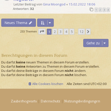
Letzter Beitrag von
Gina Moongod
«
15.02.2022 18:06
Antworten:
32
1
2
3
4
Neues Thema
S
2
3
4
5
12
N
233 Themen
1
…
e
ä
i
c
Gehe zu
t
h
e
s
1
Berechtigungen in diesem Forum
t
v
e
Du darfst
keine
neuen Themen in diesem Forum erstellen.
o
Du darfst
keine
Antworten zu Themen in diesem Forum erstellen.
n
Du darfst deine Beiträge in diesem Forum
nicht
ändern.
1
Du darfst deine Beiträge in diesem Forum
nicht
löschen.
2
Alle Cookies löschen
Alle Zeiten sind
UTC+02:00
|
|
Zauberhogwarts
Datenschutz
Nutzungsbedingungen