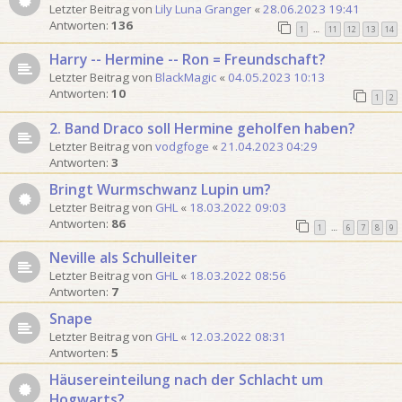
Letzter Beitrag von
Lily Luna Granger
«
28.06.2023 19:41
Antworten:
136
1
11
12
13
14
…
Harry -- Hermine -- Ron = Freundschaft?
Letzter Beitrag von
BlackMagic
«
04.05.2023 10:13
Antworten:
10
1
2
2. Band Draco soll Hermine geholfen haben?
Letzter Beitrag von
vodgfoge
«
21.04.2023 04:29
Antworten:
3
Bringt Wurmschwanz Lupin um?
Letzter Beitrag von
GHL
«
18.03.2022 09:03
Antworten:
86
1
6
7
8
9
…
Neville als Schulleiter
Letzter Beitrag von
GHL
«
18.03.2022 08:56
Antworten:
7
Snape
Letzter Beitrag von
GHL
«
12.03.2022 08:31
Antworten:
5
Häusereinteilung nach der Schlacht um
Hogwarts?