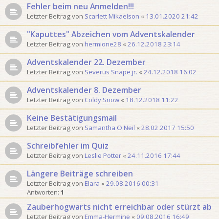
Fehler beim neu Anmelden!!!
Letzter Beitrag von
Scarlett Mikaelson
«
13.01.2020 21:42
"Kaputtes" Abzeichen vom Adventskalender
Letzter Beitrag von
hermione28
«
26.12.2018 23:14
Adventskalender 22. Dezember
Letzter Beitrag von
Severus Snape jr.
«
24.12.2018 16:02
Adventskalender 8. Dezember
Letzter Beitrag von
Coldy Snow
«
18.12.2018 11:22
Keine Bestätigungsmail
Letzter Beitrag von
Samantha O Neil
«
28.02.2017 15:50
Schreibfehler im Quiz
Letzter Beitrag von
Leslie Potter
«
24.11.2016 17:44
Längere Beiträge schreiben
Letzter Beitrag von
Elara
«
29.08.2016 00:31
Antworten:
1
Zauberhogwarts nicht erreichbar oder stürzt ab
Letzter Beitrag von
Emma-Hermine
«
09.08.2016 16:49