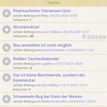
Themen
Phantastische-Tierwesen-Quiz
Letzter Beitrag von
Riley
«
03.07.2026 10:50
Antworten:
1
Wochenrätsel
Letzter Beitrag von
Luna Tokkina
«
05.07.2024 12:57
Antworten:
40
1
2
3
4
5
Neu anmelden ist nicht möglich
Letzter Beitrag von
Jessica Fontaine
«
12.04.2023 11:33
Riddles Taschenkalender
Letzter Beitrag von
s.gallery
«
07.07.2022 18:29
Antworten:
4
Das ist keine Beschwerde, sondern ein
Kommentar.
Letzter Beitrag von
Clair Malfoy
«
16.11.2021 16:13
Antworten:
1
Schummeln-Bug bei Stein der Weisen
Letzter Beitrag von
Wickie Eisenzahn
«
04.03.2021 20:25