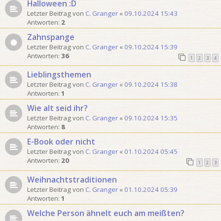
Halloween :D
Letzter Beitrag von
C. Granger
«
09.10.2024 15:43
Antworten:
2
Zahnspange
Letzter Beitrag von
C. Granger
«
09.10.2024 15:39
Antworten:
36
1
2
3
4
Lieblingsthemen
Letzter Beitrag von
C. Granger
«
09.10.2024 15:38
Antworten:
1
Wie alt seid ihr?
Letzter Beitrag von
C. Granger
«
09.10.2024 15:35
Antworten:
8
E-Book oder nicht
Letzter Beitrag von
C. Granger
«
01.10.2024 05:45
Antworten:
20
1
2
3
Weihnachtstraditionen
Letzter Beitrag von
C. Granger
«
01.10.2024 05:39
Antworten:
1
Welche Person ähnelt euch am meißten?