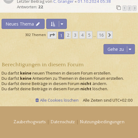
Letzter Beitrag von
C. Granger
«
01.10.2024 05:38
Antworten:
22
1
2
3
Neues Thema
S
2
3
4
5
16
N
302 Themen
1
…
e
ä
i
c
Gehe zu
t
h
e
s
1
Berechtigungen in diesem Forum
t
v
e
Du darfst
keine
neuen Themen in diesem Forum erstellen.
o
Du darfst
keine
Antworten zu Themen in diesem Forum erstellen.
n
Du darfst deine Beiträge in diesem Forum
nicht
ändern.
1
Du darfst deine Beiträge in diesem Forum
nicht
löschen.
6
Alle Cookies löschen
Alle Zeiten sind
UTC+02:00
|
|
Zauberhogwarts
Datenschutz
Nutzungsbedingungen