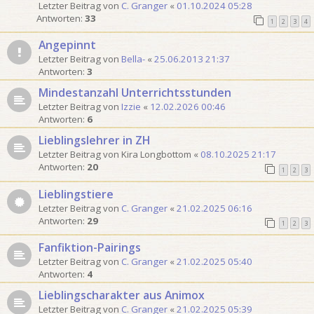
Letzter Beitrag von
C. Granger
«
01.10.2024 05:28
o
Antworten:
33
n
1
2
3
4
1
Angepinnt
6
Letzter Beitrag von
Bella-
«
25.06.2013 21:37
Antworten:
3
Mindestanzahl Unterrichtsstunden
Letzter Beitrag von
Izzie
«
12.02.2026 00:46
Antworten:
6
Lieblingslehrer in ZH
Letzter Beitrag von
Kira Longbottom
«
08.10.2025 21:17
Antworten:
20
1
2
3
Lieblingstiere
Letzter Beitrag von
C. Granger
«
21.02.2025 06:16
Antworten:
29
1
2
3
Fanfiktion-Pairings
Letzter Beitrag von
C. Granger
«
21.02.2025 05:40
Antworten:
4
Lieblingscharakter aus Animox
Letzter Beitrag von
C. Granger
«
21.02.2025 05:39