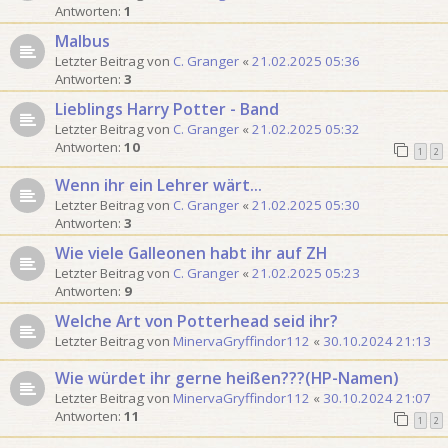
Antworten:
1
Malbus
Letzter Beitrag von
C. Granger
«
21.02.2025 05:36
Antworten:
3
Lieblings Harry Potter - Band
Letzter Beitrag von
C. Granger
«
21.02.2025 05:32
Antworten:
10
1
2
Wenn ihr ein Lehrer wärt...
Letzter Beitrag von
C. Granger
«
21.02.2025 05:30
Antworten:
3
Wie viele Galleonen habt ihr auf ZH
Letzter Beitrag von
C. Granger
«
21.02.2025 05:23
Antworten:
9
Welche Art von Potterhead seid ihr?
Letzter Beitrag von
MinervaGryffindor112
«
30.10.2024 21:13
Wie würdet ihr gerne heißen???(HP-Namen)
Letzter Beitrag von
MinervaGryffindor112
«
30.10.2024 21:07
Antworten:
11
1
2