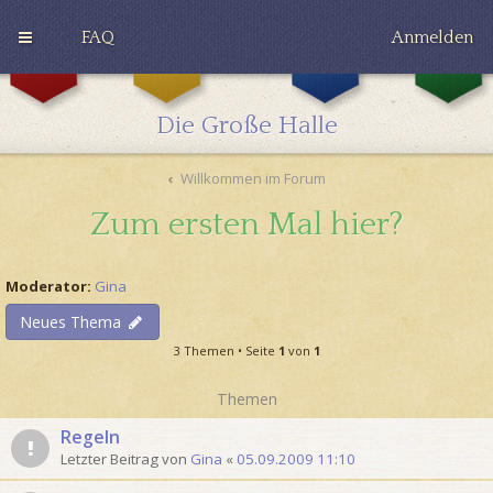
FAQ
Anmelden
G
H
R
r
u
a
y
ff
v
Die Große Halle
ff
l
e
i
e
n
n
p
c
Willkommen im Forum
d
u
l
o
f
a
Zum ersten Mal hier?
r
f
w
Moderator:
Gina
Neues Thema
3 Themen • Seite
1
von
1
Themen
Regeln
Letzter Beitrag von
Gina
«
05.09.2009 11:10