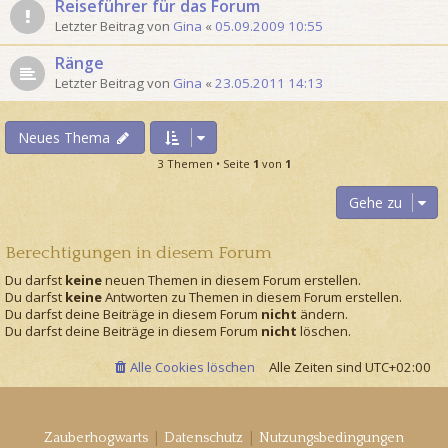
Reiseführer für das Forum
Letzter Beitrag von
Gina
«
05.09.2009 10:55
Ränge
Letzter Beitrag von
Gina
«
23.05.2011 14:13
Neues Thema
3 Themen • Seite
1
von
1
Gehe zu
Berechtigungen in diesem Forum
Du darfst
keine
neuen Themen in diesem Forum erstellen.
Du darfst
keine
Antworten zu Themen in diesem Forum erstellen.
Du darfst deine Beiträge in diesem Forum
nicht
ändern.
Du darfst deine Beiträge in diesem Forum
nicht
löschen.
Alle Cookies löschen
Alle Zeiten sind
UTC+02:00
|
|
Zauberhogwarts
Datenschutz
Nutzungsbedingungen