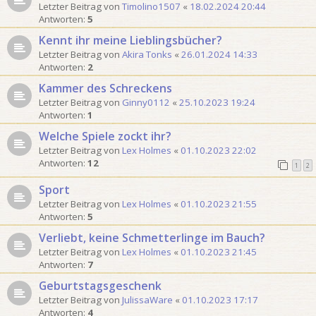
Letzter Beitrag von
Timolino1507
«
18.02.2024 20:44
Antworten:
5
Kennt ihr meine Lieblingsbücher?
Letzter Beitrag von
Akira Tonks
«
26.01.2024 14:33
Antworten:
2
Kammer des Schreckens
Letzter Beitrag von
Ginny0112
«
25.10.2023 19:24
Antworten:
1
Welche Spiele zockt ihr?
Letzter Beitrag von
Lex Holmes
«
01.10.2023 22:02
Antworten:
12
1
2
Sport
Letzter Beitrag von
Lex Holmes
«
01.10.2023 21:55
Antworten:
5
Verliebt, keine Schmetterlinge im Bauch?
Letzter Beitrag von
Lex Holmes
«
01.10.2023 21:45
Antworten:
7
Geburtstagsgeschenk
Letzter Beitrag von
JulissaWare
«
01.10.2023 17:17
Antworten:
4