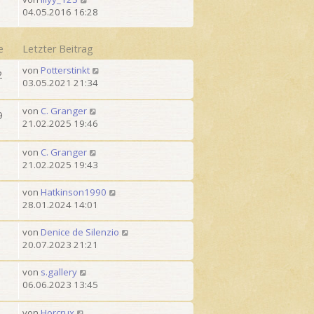
t
04.05.2016 16:28
e
e
Letzter Beitrag
von
Potterstinkt
2
03.05.2021 21:34
von
C. Granger
9
21.02.2025 19:46
von
C. Granger
21.02.2025 19:43
von
Hatkinson1990
28.01.2024 14:01
von
Denice de Silenzio
20.07.2023 21:21
von
s.gallery
06.06.2023 13:45
von
Horcrux