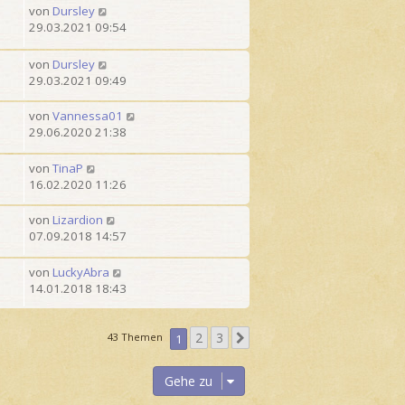
von
Dursley
29.03.2021 09:54
von
Dursley
29.03.2021 09:49
von
Vannessa01
29.06.2020 21:38
von
TinaP
16.02.2020 11:26
von
Lizardion
07.09.2018 14:57
von
LuckyAbra
14.01.2018 18:43
2
3
N
43 Themen
1
ä
c
Gehe zu
h