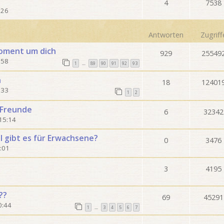
4
7538
:26
Antworten
Zugriff
Moment um dich
929
25549
:58
1
89
90
91
92
93
…
n
18
12401
:33
1
2
 Freunde
6
32342
15:14
 gibt es für Erwachsene?
0
3476
:01
3
4195
??
69
45291
0:44
1
3
4
5
6
7
…