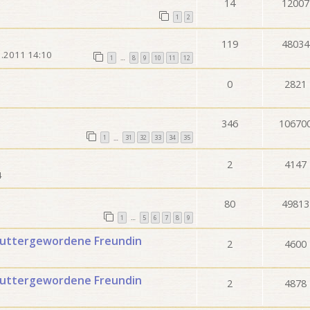
14
12007
1
2
119
48034
1.2011 14:10
1
8
9
10
11
12
…
0
2821
346
10670
1
31
32
33
34
35
…
2
4147
4
80
49813
1
5
6
7
8
9
…
muttergewordene Freundin
2
4600
muttergewordene Freundin
2
4878