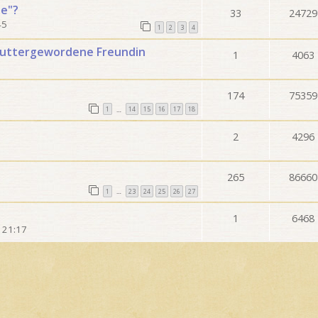
de"?
33
24729
45
1
2
3
4
muttergewordene Freundin
1
4063
174
75359
1
14
15
16
17
18
…
2
4296
265
86660
1
1
23
24
25
26
27
…
1
6468
 21:17