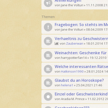
Anmerkungen
von
Jane the Volturi
»
11.11.2008 21
Themen
Fragebogen: So stehts im 
von
Jane the Volturi
»
08.04.2009 17
Verhaeltnis zu Geschwister
von
Zauberwan
»
18.01.2014 17
Weinachten: Geschenke für
von
harrypotterfan14
»
19.12.2010 
Welche interessanten Rätsel
von
Hatkinson1990
»
28.01.2024 14
Glaubst du an Horoskope?
von
helena1
»
25.04.2021 21:46
Einzel oder Geschwisterkind
von
Aradia M. Prince
»
11.02.2012 2