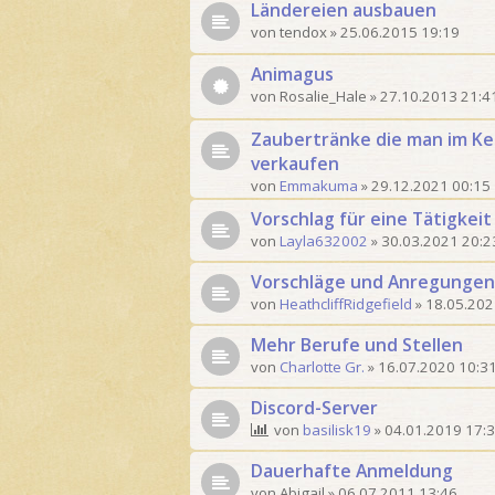
Ländereien ausbauen
von
tendox
»
25.06.2015 19:19
Animagus
von
Rosalie_Hale
»
27.10.2013 21:4
Zaubertränke die man im Ker
verkaufen
von
Emmakuma
»
29.12.2021 00:15
Vorschlag für eine Tätigkeit 
von
Layla632002
»
30.03.2021 20:2
Vorschläge und Anregungen
von
HeathcliffRidgefield
»
18.05.202
Mehr Berufe und Stellen
von
Charlotte Gr.
»
16.07.2020 10:3
Discord-Server
von
basilisk19
»
04.01.2019 17:
Dauerhafte Anmeldung
von
Abigail
»
06.07.2011 13:46