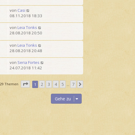
von
Casi
08.11.2018 18:33
von
Leia Tonks
28.08.2018 20:50
von
Leia Tonks
28.08.2018 20:48
von
Seria Fortes
24.07.2018 11:42
S
2
3
4
5
7
N
129 Themen
1
…
e
ä
i
c
Gehe zu
t
h
e
s
1
t
v
e
o
n