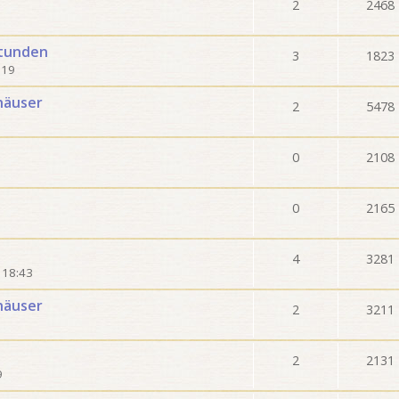
2
2468
stunden
3
1823
:19
häuser
2
5478
0
2108
0
2165
4
3281
 18:43
häuser
2
3211
2
2131
9