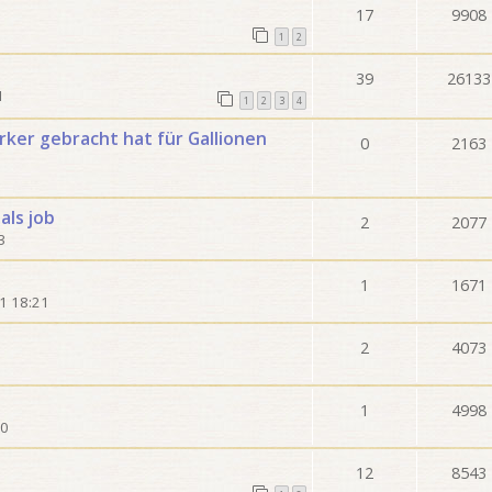
17
9908
1
2
39
26133
1
1
2
3
4
ker gebracht hat für Gallionen
0
2163
als job
2
2077
3
1
1671
1 18:21
2
4073
1
1
4998
30
12
8543