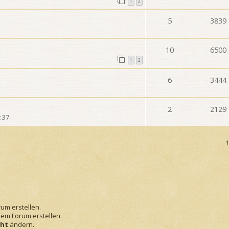
1
2
5
3839
10
6500
1
2
6
3444
2
2129
:37
um erstellen.
em Forum erstellen.
cht
ändern.