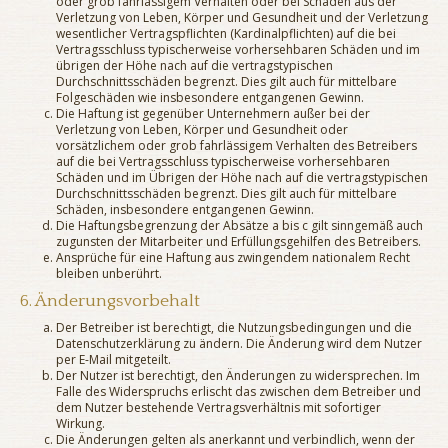
oder grob fahrlässigem Verhalten oder bei Schäden aus der
Verletzung von Leben, Körper und Gesundheit und der Verletzung
wesentlicher Vertragspflichten (Kardinalpflichten) auf die bei
Vertragsschluss typischerweise vorhersehbaren Schäden und im
übrigen der Höhe nach auf die vertragstypischen
Durchschnittsschäden begrenzt. Dies gilt auch für mittelbare
Folgeschäden wie insbesondere entgangenen Gewinn.
Die Haftung ist gegenüber Unternehmern außer bei der
Verletzung von Leben, Körper und Gesundheit oder
vorsätzlichem oder grob fahrlässigem Verhalten des Betreibers
auf die bei Vertragsschluss typischerweise vorhersehbaren
Schäden und im Übrigen der Höhe nach auf die vertragstypischen
Durchschnittsschäden begrenzt. Dies gilt auch für mittelbare
Schäden, insbesondere entgangenen Gewinn.
Die Haftungsbegrenzung der Absätze a bis c gilt sinngemäß auch
zugunsten der Mitarbeiter und Erfüllungsgehilfen des Betreibers.
Ansprüche für eine Haftung aus zwingendem nationalem Recht
bleiben unberührt.
6. Änderungsvorbehalt
Der Betreiber ist berechtigt, die Nutzungsbedingungen und die
Datenschutzerklärung zu ändern. Die Änderung wird dem Nutzer
per E-Mail mitgeteilt.
Der Nutzer ist berechtigt, den Änderungen zu widersprechen. Im
Falle des Widerspruchs erlischt das zwischen dem Betreiber und
dem Nutzer bestehende Vertragsverhältnis mit sofortiger
Wirkung.
Die Änderungen gelten als anerkannt und verbindlich, wenn der