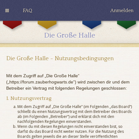
FAQ
Anmelden
G
H
R
r
u
a
y
ff
v
Die Große Halle
ff
l
e
i
e
n
n
p
c
d
u
l
o
f
a
Die Große Halle - Nutzungsbedingungen
r
f
w
Mit dem Zugriff auf „Die Große Halle“
(„https://forum.zauberhogwarts.de“) wird zwischen dir und dem
Betreiber ein Vertrag mit folgenden Regelungen geschlossen:
1. Nutzungsvertrag
Mit dem Zugriff auf „Die Große Halle“ (im Folgenden „das Board“)
schließt du einen Nutzungsvertrag mit dem Betreiber des Boards
ab (im Folgenden „Betreiber“) und erklärst dich mit den
nachfolgenden Regelungen einverstanden.
Wenn du mit diesen Regelungen nicht einverstanden bist, so
darfst du das Board nicht weiter nutzen. Für die Nutzung des
Boards gelten jeweils die an dieser Stelle veröffentlichten