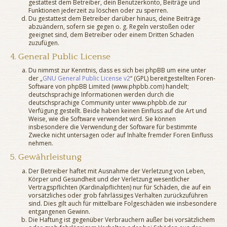
gestattest dem Betreiber, dein Benutzerkonto, Beiträge und
Funktionen jederzeit zu löschen oder zu sperren.
Du gestattest dem Betreiber darüber hinaus, deine Beiträge
abzuändern, sofern sie gegen o. g. Regeln verstoßen oder
geeignet sind, dem Betreiber oder einem Dritten Schaden
zuzufügen.
4. General Public License
Du nimmst zur Kenntnis, dass es sich bei phpBB um eine unter
der „
GNU General Public License v2
“ (GPL) bereitgestellten Foren-
Software von phpBB Limited (www.phpbb.com) handelt;
deutschsprachige Informationen werden durch die
deutschsprachige Community unter www.phpbb.de zur
Verfügung gestellt. Beide haben keinen Einfluss auf die Art und
Weise, wie die Software verwendet wird. Sie können
insbesondere die Verwendung der Software für bestimmte
Zwecke nicht untersagen oder auf Inhalte fremder Foren Einfluss
nehmen.
5. Gewährleistung
Der Betreiber haftet mit Ausnahme der Verletzung von Leben,
Körper und Gesundheit und der Verletzung wesentlicher
Vertragspflichten (Kardinalpflichten) nur für Schäden, die auf ein
vorsätzliches oder grob fahrlässiges Verhalten zurückzuführen
sind. Dies gilt auch für mittelbare Folgeschäden wie insbesondere
entgangenen Gewinn.
Die Haftung ist gegenüber Verbrauchern außer bei vorsätzlichem