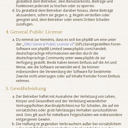
gestattest dem Betreiber, dein Benutzerkonto, Beiträge und
Funktionen jederzeit zu löschen oder zu sperren.
Du gestattest dem Betreiber darüber hinaus, deine Beiträge
abzuändern, sofern sie gegen o. g. Regeln verstoßen oder
geeignet sind, dem Betreiber oder einem Dritten Schaden
zuzufügen.
4. General Public License
Du nimmst zur Kenntnis, dass es sich bei phpBB um eine unter
der „
GNU General Public License v2
“ (GPL) bereitgestellten Foren-
Software von phpBB Limited (www.phpbb.com) handelt;
deutschsprachige Informationen werden durch die
deutschsprachige Community unter www.phpbb.de zur
Verfügung gestellt. Beide haben keinen Einfluss auf die Art und
Weise, wie die Software verwendet wird. Sie können
insbesondere die Verwendung der Software für bestimmte
Zwecke nicht untersagen oder auf Inhalte fremder Foren Einfluss
nehmen.
5. Gewährleistung
Der Betreiber haftet mit Ausnahme der Verletzung von Leben,
Körper und Gesundheit und der Verletzung wesentlicher
Vertragspflichten (Kardinalpflichten) nur für Schäden, die auf ein
vorsätzliches oder grob fahrlässiges Verhalten zurückzuführen
sind. Dies gilt auch für mittelbare Folgeschäden wie insbesondere
entgangenen Gewinn.
Die Haftung ist gegenüber Verbrauchern außer bei vorsätzlichem