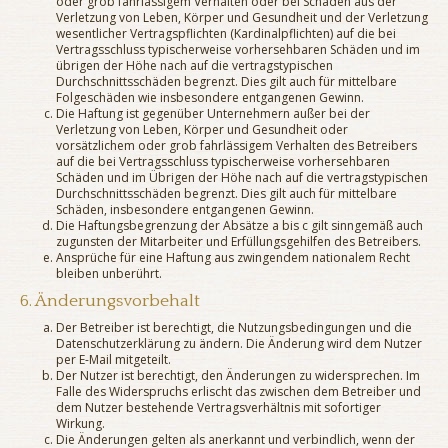
oder grob fahrlässigem Verhalten oder bei Schäden aus der
Verletzung von Leben, Körper und Gesundheit und der Verletzung
wesentlicher Vertragspflichten (Kardinalpflichten) auf die bei
Vertragsschluss typischerweise vorhersehbaren Schäden und im
übrigen der Höhe nach auf die vertragstypischen
Durchschnittsschäden begrenzt. Dies gilt auch für mittelbare
Folgeschäden wie insbesondere entgangenen Gewinn.
Die Haftung ist gegenüber Unternehmern außer bei der
Verletzung von Leben, Körper und Gesundheit oder
vorsätzlichem oder grob fahrlässigem Verhalten des Betreibers
auf die bei Vertragsschluss typischerweise vorhersehbaren
Schäden und im Übrigen der Höhe nach auf die vertragstypischen
Durchschnittsschäden begrenzt. Dies gilt auch für mittelbare
Schäden, insbesondere entgangenen Gewinn.
Die Haftungsbegrenzung der Absätze a bis c gilt sinngemäß auch
zugunsten der Mitarbeiter und Erfüllungsgehilfen des Betreibers.
Ansprüche für eine Haftung aus zwingendem nationalem Recht
bleiben unberührt.
6. Änderungsvorbehalt
Der Betreiber ist berechtigt, die Nutzungsbedingungen und die
Datenschutzerklärung zu ändern. Die Änderung wird dem Nutzer
per E-Mail mitgeteilt.
Der Nutzer ist berechtigt, den Änderungen zu widersprechen. Im
Falle des Widerspruchs erlischt das zwischen dem Betreiber und
dem Nutzer bestehende Vertragsverhältnis mit sofortiger
Wirkung.
Die Änderungen gelten als anerkannt und verbindlich, wenn der