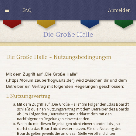
FAQ
Anmelden
G
H
R
r
u
a
y
ff
v
Die Große Halle
ff
l
e
i
e
n
n
p
c
d
u
l
o
f
a
Die Große Halle - Nutzungsbedingungen
r
f
w
Mit dem Zugriff auf „Die Große Halle“
(„https://forum.zauberhogwarts.de“) wird zwischen dir und dem
Betreiber ein Vertrag mit folgenden Regelungen geschlossen:
1. Nutzungsvertrag
Mit dem Zugriff auf „Die Große Halle“ (im Folgenden „das Board“)
schließt du einen Nutzungsvertrag mit dem Betreiber des Boards
ab (im Folgenden „Betreiber“) und erklärst dich mit den
nachfolgenden Regelungen einverstanden.
Wenn du mit diesen Regelungen nicht einverstanden bist, so
darfst du das Board nicht weiter nutzen. Für die Nutzung des
Boards gelten jeweils die an dieser Stelle veröffentlichten