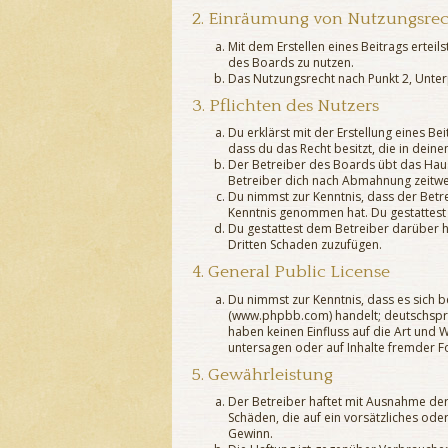
2. Einräumung von Nutzungsre
Mit dem Erstellen eines Beitrags ertei
des Boards zu nutzen.
Das Nutzungsrecht nach Punkt 2, Unte
3. Pflichten des Nutzers
Du erklärst mit der Erstellung eines Be
dass du das Recht besitzt, die in dein
Der Betreiber des Boards übt das Hau
Betreiber dich nach Abmahnung zeitwei
Du nimmst zur Kenntnis, dass der Betrei
Kenntnis genommen hat. Du gestattest 
Du gestattest dem Betreiber darüber h
Dritten Schaden zuzufügen.
4. General Public License
Du nimmst zur Kenntnis, dass es sich b
(www.phpbb.com) handelt; deutschspra
haben keinen Einfluss auf die Art und
untersagen oder auf Inhalte fremder F
5. Gewährleistung
Der Betreiber haftet mit Ausnahme der 
Schäden, die auf ein vorsätzliches ode
Gewinn.