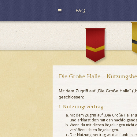
FAQ
H
u
G
ff
r
l
y
e
ff
p
i
u
n
f
d
f
o
r
Die Große Halle - Nutzungsb
Mit dem Zugriff auf „Die Große Halle“ (
geschlossen:
1. Nutzungsvertrag
Mit dem Zugriff auf „Die Große Halle“
und erklärst dich mit den nachfolgend
Wenn du mit diesen Regelungen nicht ei
veröffentlichten Regelungen.
Der Nutzungsvertrag wird auf unbestim