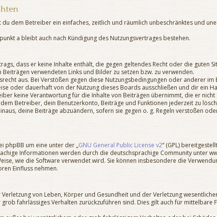
chten
lst du dem Betreiber ein einfaches, zeitlich und räumlich unbeschränktes und un
rpunkt a bleibt auch nach Kündigung des Nutzungsvertrages bestehen.
itrags, dass er keine Inhalte enthält, die gegen geltendes Recht oder die guten S
en Beiträgen verwendeten Links und Bilder zu setzen bzw. zu verwenden.
srecht aus. Bei Verstößen gegen diese Nutzungsbedingungen oder anderer im B
se oder dauerhaft von der Nutzung dieses Boards ausschließen und dir ein Ha
ber keine Verantwortung für die Inhalte von Beiträgen übernimmt, die er nicht se
dem Betreiber, dein Benutzerkonto, Beiträge und Funktionen jederzeit zu lösc
inaus, deine Beiträge abzuändern, sofern sie gegen o. g. Regeln verstoßen ode
ei phpBB um eine unter der „
GNU General Public License v2
“ (GPL) bereitgeste
chige Informationen werden durch die deutschsprachige Community unter www
 Weise, wie die Software verwendet wird. Sie können insbesondere die Verwendu
oren Einfluss nehmen.
Verletzung von Leben, Körper und Gesundheit und der Verletzung wesentlicher V
r grob fahrlässiges Verhalten zurückzuführen sind. Dies gilt auch für mittelb