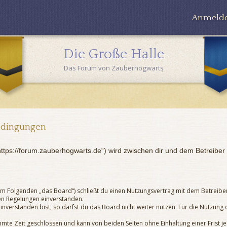
Anmeld
Die Große Halle
Das Forum von Zauberhogwarts
edingungen
„https://forum.zauberhogwarts.de“) wird zwischen dir und dem Betreibe
 (im Folgenden „das Board“) schließt du einen Nutzungsvertrag mit dem Betreibe
en Regelungen einverstanden.
nverstanden bist, so darfst du das Board nicht weiter nutzen. Für die Nutzung d
mte Zeit geschlossen und kann von beiden Seiten ohne Einhaltung einer Frist j