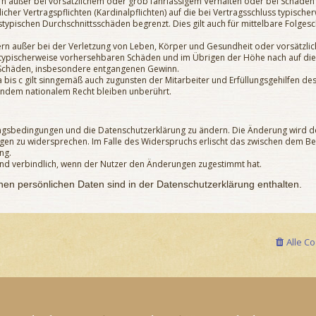
n außer bei vorsätzlichem oder grob fahrlässigem Verhalten oder bei Schäden
icher Vertragspflichten (Kardinalpflichten) auf die bei Vertragsschluss typisc
stypischen Durchschnittsschäden begrenzt. Dies gilt auch für mittelbare Folg
rn außer bei der Verletzung von Leben, Körper und Gesundheit oder vorsätzli
s typischerweise vorhersehbaren Schäden und im Übrigen der Höhe nach auf di
re Schäden, insbesondere entgangenen Gewinn.
is c gilt sinngemäß auch zugunsten der Mitarbeiter und Erfüllungsgehilfen des
endem nationalem Recht bleiben unberührt.
zungsbedingungen und die Datenschutzerklärung zu ändern. Die Änderung wird de
ngen zu widersprechen. Im Falle des Widerspruchs erlischt das zwischen dem 
ng.
und verbindlich, wenn der Nutzer den Änderungen zugestimmt hat.
en persönlichen Daten sind in der Datenschutzerklärung enthalten.
Alle C