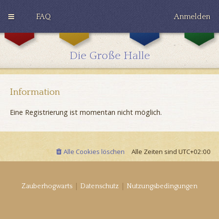
FAQ
Anmelden
G
H
R
r
u
a
y
ff
v
Die Große Halle
ff
l
e
i
e
n
n
p
c
d
u
l
o
f
a
Information
r
f
w
Eine Registrierung ist momentan nicht möglich.
Alle Cookies löschen
Alle Zeiten sind
UTC+02:00
|
|
Zauberhogwarts
Datenschutz
Nutzungsbedingungen