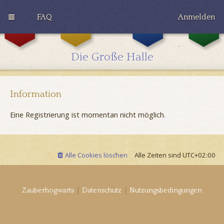
FAQ
Anmelden
G
H
R
r
u
a
y
ff
v
Die Große Halle
ff
l
e
i
e
n
n
p
c
d
u
l
o
f
a
Information
r
f
w
Eine Registrierung ist momentan nicht möglich.
Alle Cookies löschen
Alle Zeiten sind
UTC+02:00
|
|
Zauberhogwarts
Datenschutz
Nutzungsbedingungen