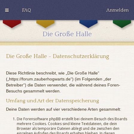
FAQ
Anmelden
G
H
R
r
u
a
y
ff
v
Die Große Halle
ff
l
e
i
e
n
n
p
c
d
u
l
o
f
a
Die Große Halle - Datenschutzerklärung
r
f
w
Diese Richtlinie beschreibt, wie „Die Große Halle“
(„https://forum.zauberhogwarts.de“) (im Folgenden „der
Betreiber“) die Daten verwendet, die während deines Foren-
Besuchs gesammelt werden.
Umfang und Art der Datenspeicherung
Deine Daten werden auf vier verschiedene Arten gesammelt:
Die Forensoftware phpBB erstellt bei deinem Besuch des Boards
mehrere Cookies. Cookies sind kleine Textdateien, die dein
Browser als temporäre Dateien ablegt und die zwischen den
einzelnen Aufrufen des Boards erhalten bleiben. In diesen