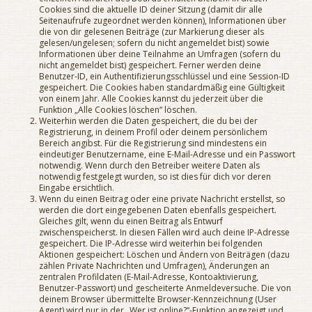
Cookies sind die aktuelle ID deiner Sitzung (damit dir alle
Seitenaufrufe zugeordnet werden können), Informationen über
die von dir gelesenen Beiträge (zur Markierung dieser als
gelesen/ungelesen; sofern du nicht angemeldet bist) sowie
Informationen über deine Teilnahme an Umfragen (sofern du
nicht angemeldet bist) gespeichert. Ferner werden deine
Benutzer-ID, ein Authentifizierungsschlüssel und eine Session-ID
gespeichert. Die Cookies haben standardmäßig eine Gültigkeit
von einem Jahr. Alle Cookies kannst du jederzeit über die
Funktion „Alle Cookies löschen“ löschen.
Weiterhin werden die Daten gespeichert, die du bei der
Registrierung, in deinem Profil oder deinem persönlichem
Bereich angibst. Für die Registrierung sind mindestens ein
eindeutiger Benutzername, eine E-Mail-Adresse und ein Passwort
notwendig. Wenn durch den Betreiber weitere Daten als
notwendig festgelegt wurden, so ist dies für dich vor deren
Eingabe ersichtlich.
Wenn du einen Beitrag oder eine private Nachricht erstellst, so
werden die dort eingegebenen Daten ebenfalls gespeichert.
Gleiches gilt, wenn du einen Beitrag als Entwurf
zwischenspeicherst. In diesen Fällen wird auch deine IP-Adresse
gespeichert. Die IP-Adresse wird weiterhin bei folgenden
Aktionen gespeichert: Löschen und Ändern von Beiträgen (dazu
zählen Private Nachrichten und Umfragen), Änderungen an
zentralen Profildaten (E-Mail-Adresse, Kontoaktivierung,
Benutzer-Passwort) und gescheiterte Anmeldeversuche. Die von
deinem Browser übermittelte Browser-Kennzeichnung (User
Agent) wird nur in der „Wer ist online?“-Funktion angezeigt und