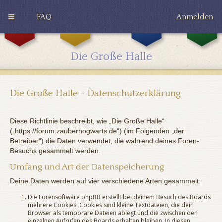
FAQ
Anmelden
G
H
R
r
u
a
y
ff
v
Die Große Halle
ff
l
e
i
e
n
n
p
c
d
u
l
o
f
a
Die Große Halle - Datenschutzerklärung
r
f
w
Diese Richtlinie beschreibt, wie „Die Große Halle“
(„https://forum.zauberhogwarts.de“) (im Folgenden „der
Betreiber“) die Daten verwendet, die während deines Foren-
Besuchs gesammelt werden.
Umfang und Art der Datenspeicherung
Deine Daten werden auf vier verschiedene Arten gesammelt:
Die Forensoftware phpBB erstellt bei deinem Besuch des Boards
mehrere Cookies. Cookies sind kleine Textdateien, die dein
Browser als temporäre Dateien ablegt und die zwischen den
einzelnen Aufrufen des Boards erhalten bleiben. In diesen