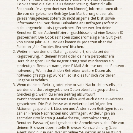
Cookies sind die aktuelle ID deiner Sitzung (damit dir alle
Seitenaufrufe zugeordnet werden können), Informationen über
die von dir gelesenen Beiträge (zur Markierung dieser als
gelesen/ungelesen; sofern du nicht angemeldet bist) sowie
Informationen über deine Teilnahme an Umfragen (sofern du
nicht angemeldet bist) gespeichert. Ferner werden deine
Benutzer-ID, ein Authentifizierungsschlüssel und eine Session-ID
gespeichert. Die Cookies haben standardmäßig eine Gültigkeit
von einem Jahr. Alle Cookies kannst du jederzeit über die
Funktion „Alle Cookies löschen“ löschen.
Weiterhin werden die Daten gespeichert, die du bei der
Registrierung, in deinem Profil oder deinem persönlichem
Bereich angibst. Für die Registrierung sind mindestens ein
eindeutiger Benutzername, eine E-Mail-Adresse und ein Passwort
notwendig. Wenn durch den Betreiber weitere Daten als
notwendig festgelegt wurden, so ist dies für dich vor deren
Eingabe ersichtlich.
Wenn du einen Beitrag oder eine private Nachricht erstellst, so
werden die dort eingegebenen Daten ebenfalls gespeichert.
Gleiches gilt, wenn du einen Beitrag als Entwurf
zwischenspeicherst. In diesen Fällen wird auch deine IP-Adresse
gespeichert. Die IP-Adresse wird weiterhin bei folgenden
Aktionen gespeichert: Löschen und Ändern von Beiträgen (dazu
zählen Private Nachrichten und Umfragen), Änderungen an
zentralen Profildaten (E-Mail-Adresse, Kontoaktivierung,
Benutzer-Passwort) und gescheiterte Anmeldeversuche. Die von
deinem Browser übermittelte Browser-Kennzeichnung (User
Agent) wird nur in der „Wer ist online?“-Funktion angezeigt und