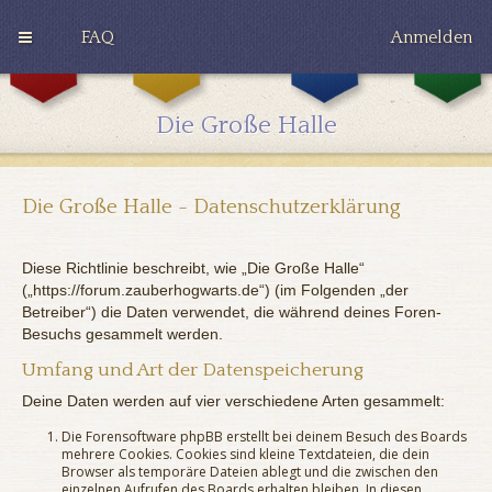
FAQ
Anmelden
G
H
R
r
u
a
y
ff
v
Die Große Halle
ff
l
e
i
e
n
n
p
c
d
u
l
o
f
a
Die Große Halle - Datenschutzerklärung
r
f
w
Diese Richtlinie beschreibt, wie „Die Große Halle“
(„https://forum.zauberhogwarts.de“) (im Folgenden „der
Betreiber“) die Daten verwendet, die während deines Foren-
Besuchs gesammelt werden.
Umfang und Art der Datenspeicherung
Deine Daten werden auf vier verschiedene Arten gesammelt:
Die Forensoftware phpBB erstellt bei deinem Besuch des Boards
mehrere Cookies. Cookies sind kleine Textdateien, die dein
Browser als temporäre Dateien ablegt und die zwischen den
einzelnen Aufrufen des Boards erhalten bleiben. In diesen