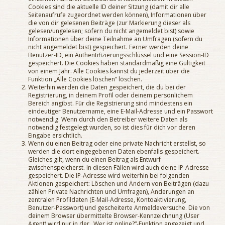
Cookies sind die aktuelle ID deiner Sitzung (damit dir alle
Seitenaufrufe zugeordnet werden können), Informationen über
die von dir gelesenen Beiträge (zur Markierung dieser als
gelesen/ungelesen; sofern du nicht angemeldet bist) sowie
Informationen über deine Teilnahme an Umfragen (sofern du
nicht angemeldet bist) gespeichert. Ferner werden deine
Benutzer-ID, ein Authentifizierungsschlüssel und eine Session-ID
gespeichert. Die Cookies haben standardmäßig eine Gültigkeit
von einem Jahr. Alle Cookies kannst du jederzeit über die
Funktion „Alle Cookies löschen“ löschen.
Weiterhin werden die Daten gespeichert, die du bei der
Registrierung, in deinem Profil oder deinem persönlichem
Bereich angibst. Für die Registrierung sind mindestens ein
eindeutiger Benutzername, eine E-Mail-Adresse und ein Passwort
notwendig. Wenn durch den Betreiber weitere Daten als
notwendig festgelegt wurden, so ist dies für dich vor deren
Eingabe ersichtlich.
Wenn du einen Beitrag oder eine private Nachricht erstellst, so
werden die dort eingegebenen Daten ebenfalls gespeichert.
Gleiches gilt, wenn du einen Beitrag als Entwurf
zwischenspeicherst. In diesen Fällen wird auch deine IP-Adresse
gespeichert. Die IP-Adresse wird weiterhin bei folgenden
Aktionen gespeichert: Löschen und Ändern von Beiträgen (dazu
zählen Private Nachrichten und Umfragen), Änderungen an
zentralen Profildaten (E-Mail-Adresse, Kontoaktivierung,
Benutzer-Passwort) und gescheiterte Anmeldeversuche. Die von
deinem Browser übermittelte Browser-Kennzeichnung (User
Agent) wird nur in der „Wer ist online?“-Funktion angezeigt und