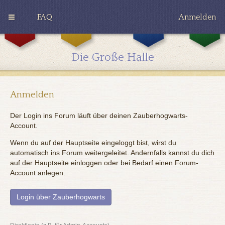
FAQ
Anmelden
G
H
R
r
u
a
y
ff
v
Die Große Halle
ff
l
e
i
e
n
n
p
c
d
u
l
o
f
a
Anmelden
r
f
w
Der Login ins Forum läuft über deinen Zauberhogwarts-
Account.
Wenn du auf der Hauptseite eingeloggt bist, wirst du
automatisch ins Forum weitergeleitet. Andernfalls kannst du dich
auf der Hauptseite einloggen oder bei Bedarf einen Forum-
Account anlegen.
Login über Zauberhogwarts