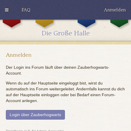
FAQ
Anmelden
G
H
R
r
u
a
y
ff
v
Die Große Halle
ff
l
e
i
e
n
n
p
c
d
u
l
o
f
a
Anmelden
r
f
w
Der Login ins Forum läuft über deinen Zauberhogwarts-
Account.
Wenn du auf der Hauptseite eingeloggt bist, wirst du
automatisch ins Forum weitergeleitet. Andernfalls kannst du dich
auf der Hauptseite einloggen oder bei Bedarf einen Forum-
Account anlegen.
Login über Zauberhogwarts