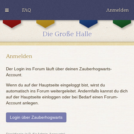
FAQ
Anmelden
G
H
R
r
u
a
y
ff
v
Die Große Halle
ff
l
e
i
e
n
n
p
c
d
u
l
o
f
a
Anmelden
r
f
w
Der Login ins Forum läuft über deinen Zauberhogwarts-
Account.
Wenn du auf der Hauptseite eingeloggt bist, wirst du
automatisch ins Forum weitergeleitet. Andernfalls kannst du dich
auf der Hauptseite einloggen oder bei Bedarf einen Forum-
Account anlegen.
Login über Zauberhogwarts