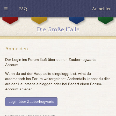
FAQ
Anmelden
G
H
R
r
u
a
y
ff
v
Die Große Halle
ff
l
e
i
e
n
n
p
c
d
u
l
o
f
a
Anmelden
r
f
w
Der Login ins Forum läuft über deinen Zauberhogwarts-
Account.
Wenn du auf der Hauptseite eingeloggt bist, wirst du
automatisch ins Forum weitergeleitet. Andernfalls kannst du dich
auf der Hauptseite einloggen oder bei Bedarf einen Forum-
Account anlegen.
Login über Zauberhogwarts