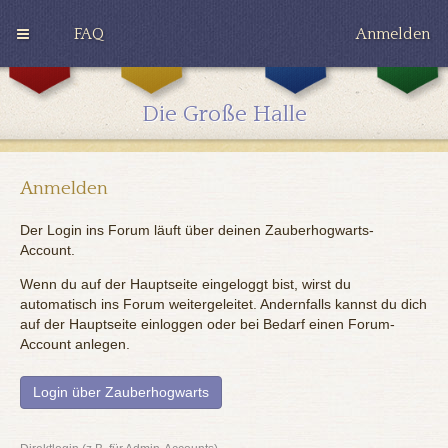
FAQ
Anmelden
G
H
R
r
u
a
y
ff
v
Die Große Halle
ff
l
e
i
e
n
n
p
c
d
u
l
o
f
a
Anmelden
r
f
w
Der Login ins Forum läuft über deinen Zauberhogwarts-
Account.
Wenn du auf der Hauptseite eingeloggt bist, wirst du
automatisch ins Forum weitergeleitet. Andernfalls kannst du dich
auf der Hauptseite einloggen oder bei Bedarf einen Forum-
Account anlegen.
Login über Zauberhogwarts