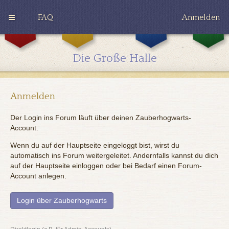
FAQ
Anmelden
G
H
R
r
u
a
y
ff
v
Die Große Halle
ff
l
e
i
e
n
n
p
c
d
u
l
o
f
a
Anmelden
r
f
w
Der Login ins Forum läuft über deinen Zauberhogwarts-
Account.
Wenn du auf der Hauptseite eingeloggt bist, wirst du
automatisch ins Forum weitergeleitet. Andernfalls kannst du dich
auf der Hauptseite einloggen oder bei Bedarf einen Forum-
Account anlegen.
Login über Zauberhogwarts