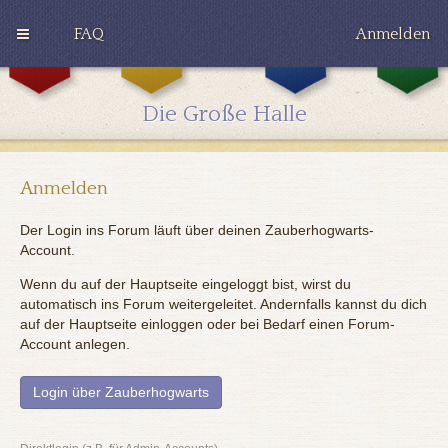
FAQ
Anmelden
G
H
R
r
u
a
y
ff
v
Die Große Halle
ff
l
e
i
e
n
n
p
c
d
u
l
o
f
a
Anmelden
r
f
w
Der Login ins Forum läuft über deinen Zauberhogwarts-
Account.
Wenn du auf der Hauptseite eingeloggt bist, wirst du
automatisch ins Forum weitergeleitet. Andernfalls kannst du dich
auf der Hauptseite einloggen oder bei Bedarf einen Forum-
Account anlegen.
Login über Zauberhogwarts