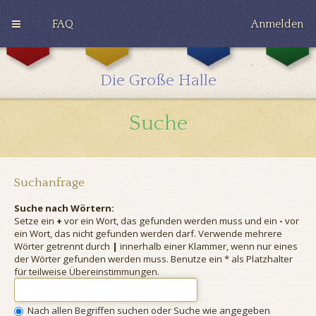
FAQ
Anmelden
G
H
R
r
u
a
y
ff
v
Die Große Halle
ff
l
e
i
e
n
n
p
c
Suche
d
u
l
o
f
a
r
f
w
Suchanfrage
Suche nach Wörtern:
Setze ein
+
vor ein Wort, das gefunden werden muss und ein
-
vor
ein Wort, das nicht gefunden werden darf. Verwende mehrere
Wörter getrennt durch
|
innerhalb einer Klammer, wenn nur eines
der Wörter gefunden werden muss. Benutze ein * als Platzhalter
für teilweise Übereinstimmungen.
Nach allen Begriffen suchen oder Suche wie angegeben