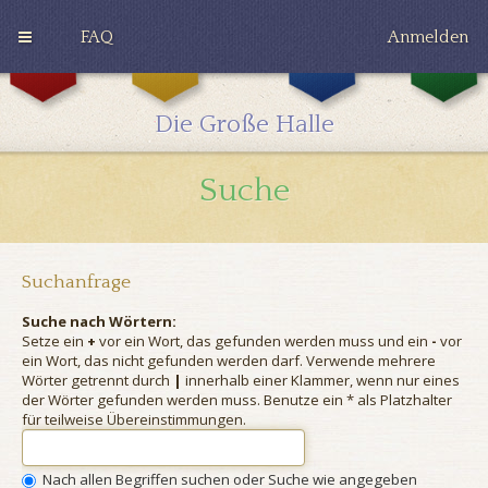
FAQ
Anmelden
G
H
R
r
u
a
y
ff
v
Die Große Halle
ff
l
e
i
e
n
n
p
c
Suche
d
u
l
o
f
a
r
f
w
Suchanfrage
Suche nach Wörtern:
Setze ein
+
vor ein Wort, das gefunden werden muss und ein
-
vor
ein Wort, das nicht gefunden werden darf. Verwende mehrere
Wörter getrennt durch
|
innerhalb einer Klammer, wenn nur eines
der Wörter gefunden werden muss. Benutze ein * als Platzhalter
für teilweise Übereinstimmungen.
Nach allen Begriffen suchen oder Suche wie angegeben